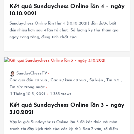
Kết quả Sundaychess Online lần 4 – ngày
10.10.2021
Sundaychess Online lần thứ 4 (10.10.2021) dần được biết
đến nhiều hơn sau 4 lần tổ chức. Số lượng kỳ thủ tham gia
ngày càng tăng, đúng tính chất của…
SundayChessTV
Các giải đấu cờ vua
,
Các sự kiện cờ vua
,
Sự kiện
,
Tin tức
,
Tin tức trong nước
Tháng 10 3, 2021
383 views
Kết quả Sundaychess Online lần 3 – ngày
3.10.2021
Vậy là giải Sundaychess Online lần 3 đã kết thúc với màn
tranh tài đầy kịch tính của các kỳ thủ. Sau 7 ván, số điểm