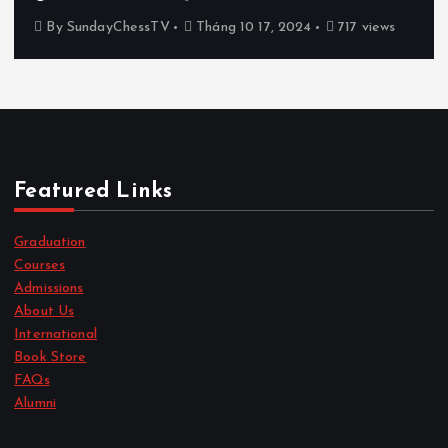
By
SundayChessTV
Tháng 10 17, 2024
717 views
Featured Links
Graduation
Courses
Admissions
About Us
International
Book Store
FAQs
Alumni