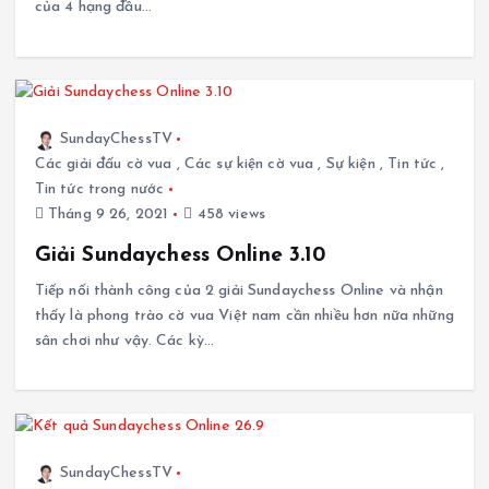
của 4 hạng đầu…
SundayChessTV
Các giải đấu cờ vua
,
Các sự kiện cờ vua
,
Sự kiện
,
Tin tức
,
Tin tức trong nước
Tháng 9 26, 2021
458 views
Giải Sundaychess Online 3.10
Tiếp nối thành công của 2 giải Sundaychess Online và nhận
thấy là phong trào cờ vua Việt nam cần nhiều hơn nữa những
sân chơi như vậy. Các kỳ…
SundayChessTV