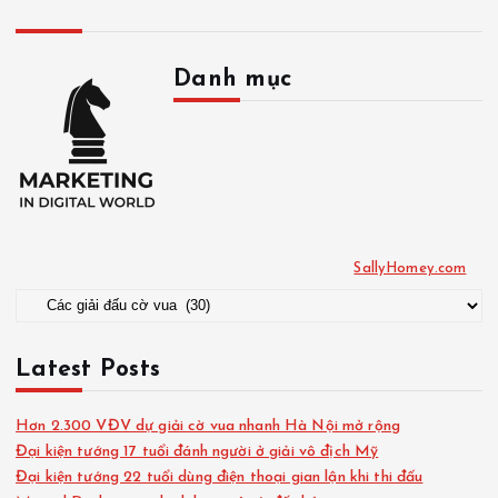
n
i
ế
t
m
Danh mục
c
r
h
D
o
a
a
:
n
n
h
m
ụ
g
SallyHomey.com
c
b
Latest Posts
à
Hơn 2.300 VĐV dự giải cờ vua nhanh Hà Nội mở rộng
i
Đại kiện tướng 17 tuổi đánh người ở giải vô địch Mỹ
Đại kiện tướng 22 tuổi dùng điện thoại gian lận khi thi đấu