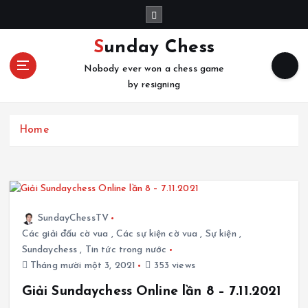
S
k
i
Sunday Chess
p
Nobody ever won a chess game
t
by resigning
o
c
o
Home
n
t
e
n
t
SundayChessTV
Các giải đấu cờ vua
,
Các sự kiện cờ vua
,
Sự kiện
,
Sundaychess
,
Tin tức trong nước
Tháng mười một 3, 2021
353 views
Giải Sundaychess Online lần 8 – 7.11.2021