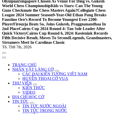
Olympian
Singapore Chosen As Venue For Ding vs. Gukesh
World Chess Championship
Kids vs Stars: Can The Young
Guns Checkmate the Chess Masters Again?
Collegiate Chess
League 2024 Summer Season
9-Year-Old Ethan Pang Breaks
Faustino Oro’s Record To Become Youngest Ever 2200-
Player
Firouzja Beats So, Joins Gukesh, Praggnanandhaa In
2nd Place
Cairns Cup 2024 Round 4: Tan Sole Leader After
Quick Victory
Cairns Cup Round 6, 2024: Kosteniuk Records
Fifth Decisive Result, Moves To Second
Legends, Grandmasters,
Streamers Meet In Carolinas Classic
T6. Th8 7th, 2026
TRANG CHỦ
NHÂN VẬT LÀNG CỜ
CÁC ĐẠI KIỆN TƯỚNG VIỆT NAM
HUYỀN THOẠI CỜ VUA
THƯ VIỆN
KIẾN THỨC
VIDEO
ĐỊA CHỈ HỌC CỜ
TIN TỨC
TIN TỨC NƯỚC NGOÀI
TIN TỨC TRONG NƯỚC