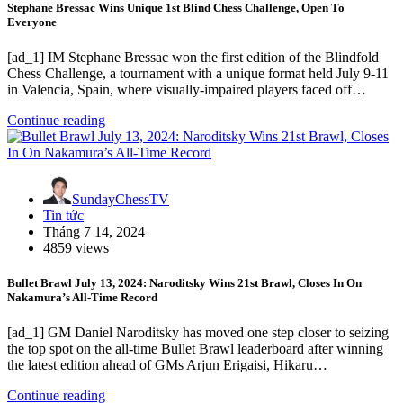
Stephane Bressac Wins Unique 1st Blind Chess Challenge, Open To
Everyone
[ad_1] IM Stephane Bressac won the first edition of the Blindfold
Chess Challenge, a tournament with a unique format held July 9-11
in Valencia, Spain, where visually-impaired players faced off…
Continue reading
SundayChessTV
Tin tức
Tháng 7 14, 2024
4859 views
Bullet Brawl July 13, 2024: Naroditsky Wins 21st Brawl, Closes In On
Nakamura’s All-Time Record
[ad_1] GM Daniel Naroditsky has moved one step closer to seizing
the top spot on the all-time Bullet Brawl leaderboard after winning
the latest edition ahead of GMs Arjun Erigaisi, Hikaru…
Continue reading