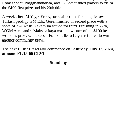
Rameshbabu Praggnanandhaa, and 125 other titled players to claim
the $400 first prize and his 20th title.
A week after IM Yagiz Erdogmus claimed his first title, fellow
Turkish prodigy GM Ediz Gurel finished in second place with a
score of 224 while Nakamura settled for third. Finishing in 27th,
WGM Aleksandra Maltsevskaya was the winner of the $100 best
women’s prize, while Cesar Frank Talledo Lagos returned to win
another community brawl.
The next Bullet Brawl will commence on
Saturday, July 13, 2024,
at noon ET/18:00 CEST
.
Standings