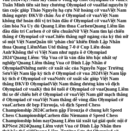
Tuấn Minh tiến sát huy chương Olympiad cờ vua
Hai nguyên lý
tàn cuộc giúp Thảo Nguyên hạ cựu Nữ hoàng cờ vua
Việt Nam
thắng ngược ĐKVĐ châu Âu ở Olympiad cờ vua
Việt Nam
không thể hoán đổi vị trí bàn đấu ở Olympiad cờ vua
Việt Nam
cầm hòa Na Uy dù Quang Liêm thua Carlsen
Quang Liêm lần
đầu đấu trí Carlsen ở cờ tiêu chuẩn
Nữ Việt Nam tìm lại chiến
thắng ở Olympiad cờ vua
Chiến thắng ngỡ ngàng của kỳ thủ nữ
số một Việt Nam
Quân tốt ‘phản chủ’ khiến Đinh Lập Nhân
thua Quang Liêm
Man Utd thắng 7-0 ở Cup Liên đoàn
Anh
‘Không thể ví Việt Nam như ngựa ô ở Olympiad
2024’
Quang Liêm: ‘Hạ Vua cờ là ván đấu lớn bậc nhất sự
nghiệp’
Quang Liêm thắng Vua cờ Đinh Lập Nhân ở
Olympiad
Những nước cờ xuất sắc của Nguyễn Ngọc Trường
Sơn
Việt Nam lập kỳ tích ở Olympiad cờ vua 2024
Việt Nam lập
kỳ tích ở Olympiad cờ vua
Nước cờ xuất sắc giúp Việt Nam
thắng ĐKVĐ Olympiad
Việt Nam thắng đương kim vô địch
Olympiad cờ vua
Kỳ thủ 84 tuổi ở Olympiad cờ vua
Quang Liêm
thí xe để chiếu hết ở Olympiad cờ vua
Việt Nam giữ mạch thắng
ở Olympiad cờ vua
Việt Nam thắng dễ vòng đầu Olympiad cờ
vua
Carlsen đè bẹp Fizrouja, vô địch Speed Chess
Championship 2024
Carlsen gặp Firouzja ở chung kết Speed
Chess Championship
Carlsen đấu Niemann ở Speed Chess
Championship hôm nay
Quang Liêm tái xuất tại giải quốc nội ở
KPNest 2024
Quang Liêm vượt Vua cờ Đinh Lập Nhân theo