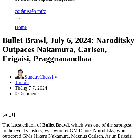
cờ tàn
Kiến thức
Home
Bullet Brawl, July 6, 2024: Naroditsky
Outpaces Nakamura, Carlsen,
Erigaisi, Praggnanandhaa
SundayChessTV
Tin tức
Tháng 7 7, 2024
0 Comments
[ad_1]
The latest edition of
Bullet Brawl,
which was one of the strongest
in the event’s history, was won by GM Daniel Naroditsky, who
outscored GMs Hikaru Nakamura, Magnus Carlsen, Arjun Erigaisi,