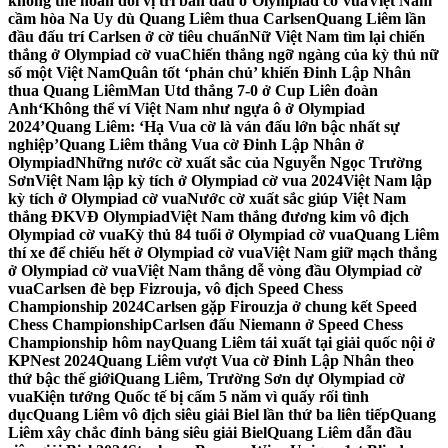
không thể hoán đổi vị trí bàn đấu ở Olympiad cờ vua
Việt Nam
cầm hòa Na Uy dù Quang Liêm thua Carlsen
Quang Liêm lần
đầu đấu trí Carlsen ở cờ tiêu chuẩn
Nữ Việt Nam tìm lại chiến
thắng ở Olympiad cờ vua
Chiến thắng ngỡ ngàng của kỳ thủ nữ
số một Việt Nam
Quân tốt ‘phản chủ’ khiến Đinh Lập Nhân
thua Quang Liêm
Man Utd thắng 7-0 ở Cup Liên đoàn
Anh
‘Không thể ví Việt Nam như ngựa ô ở Olympiad
2024’
Quang Liêm: ‘Hạ Vua cờ là ván đấu lớn bậc nhất sự
nghiệp’
Quang Liêm thắng Vua cờ Đinh Lập Nhân ở
Olympiad
Những nước cờ xuất sắc của Nguyễn Ngọc Trường
Sơn
Việt Nam lập kỳ tích ở Olympiad cờ vua 2024
Việt Nam lập
kỳ tích ở Olympiad cờ vua
Nước cờ xuất sắc giúp Việt Nam
thắng ĐKVĐ Olympiad
Việt Nam thắng đương kim vô địch
Olympiad cờ vua
Kỳ thủ 84 tuổi ở Olympiad cờ vua
Quang Liêm
thí xe để chiếu hết ở Olympiad cờ vua
Việt Nam giữ mạch thắng
ở Olympiad cờ vua
Việt Nam thắng dễ vòng đầu Olympiad cờ
vua
Carlsen đè bẹp Fizrouja, vô địch Speed Chess
Championship 2024
Carlsen gặp Firouzja ở chung kết Speed
Chess Championship
Carlsen đấu Niemann ở Speed Chess
Championship hôm nay
Quang Liêm tái xuất tại giải quốc nội ở
KPNest 2024
Quang Liêm vượt Vua cờ Đinh Lập Nhân theo
thứ bậc thế giới
Quang Liêm, Trường Sơn dự Olympiad cờ
vua
Kiện tướng Quốc tế bị cấm 5 năm vì quấy rối tình
dục
Quang Liêm vô địch siêu giải Biel lần thứ ba liên tiếp
Quang
Liêm xây chắc đỉnh bảng siêu giải Biel
Quang Liêm dẫn đầu