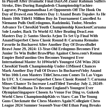
In Playoff After Dramatic Final Day
GM Ziaur Rahman Suffers
Stroke, Dies During Bangladesh Championship
Vachier-
Lagrave, Praggnanandhaa Let Opponents Off The Hook On
Day of Draws
Leon Masters Day 1: Anand Beats Topalov As He
Hunts 10th Title
$1 Million Buy-In Tournament Cancelled As
Niemann Pulls Out
Erdogmus, Radzimski, Tudor, Mendes
Advance To ChessKid Youth Championship Knockout
Caruana
Sole Leader, Back To World #2 After Beating Deac
Leon
Masters Day 2: Santos Shocks Arjun To Set Up Final With
Anand
Superbet Chess Classic Round 8: Caruana Remains
Favorite In Bucharest After Another Day Of Draws
Bullet
Brawl June 29, 2024: 13-Year-Old Erdogmus Becomes First
Junior To Win Bullet Brawl
Play Against Chess.com’s Roman
Empire Bots
Faustino Oro Becomes Youngest Ever
International Master At 10
World’s Youngest GM Wins 2024
ChessKid Youth Championship Under-13
Missed Chances
Mark Another Day Full Of Draws In Bucharest
Vishy Anand
Wins 10th Leon Masters Title
Chess.com Comes To Las Vegas
In UFC X Crossover
Superbet Chess Classic Round 7: Caruana
Misses Chance To Increase Lead
Titled Tuesday July 2, 2024
9-
Year-Old Bodhana To Become England’s Youngest Ever
Olympian
Singapore Chosen As Venue For Ding vs. Gukesh
World Chess Championship
Kids vs Stars: Can The Young
Guns Checkmate the Chess Masters Again?
Collegiate Chess
League 2024 Summer Season
9-Year-Old Ethan Pang Breaks