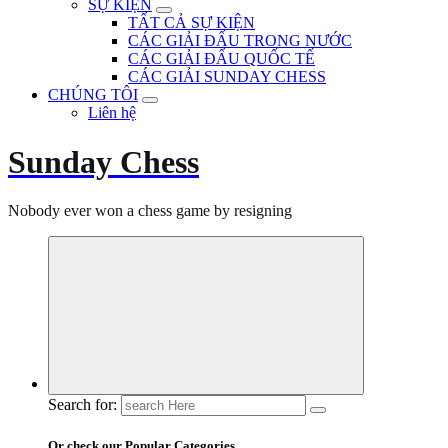
SỰ KIỆN
TẤT CẢ SỰ KIỆN
CÁC GIẢI ĐẤU TRONG NƯỚC
CÁC GIẢI ĐẤU QUỐC TẾ
CÁC GIẢI SUNDAY CHESS
CHÚNG TÔI
Liên hệ
Sunday Chess
Nobody ever won a chess game by resigning
Search for:
Or check our Popular Categories...