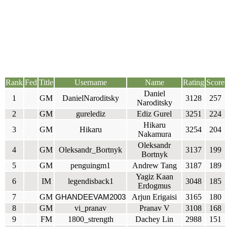
Rank
Fed
Title
Username
Name
Rating
Score
Daniel
1
GM
DanielNaroditsky
3128
257
Naroditsky
2
GM
gurelediz
Ediz Gurel
3251
224
Hikaru
3
GM
Hikaru
3254
204
Nakamura
Oleksandr
4
GM
Oleksandr_Bortnyk
3137
199
Bortnyk
5
GM
penguingm1
Andrew Tang
3187
189
Yagiz Kaan
6
IM
legendisback1
3048
185
Erdogmus
7
GM
Arjun Erigaisi
3165
180
GHANDEEVAM2003
8
GM
vi_pranav
Pranav V
3108
168
9
FM
1800_strength
Dachey Lin
2988
151