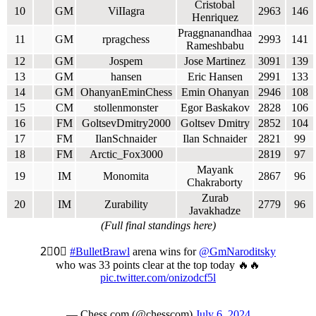
Cristobal
10
GM
ViIIagra
2963
146
Henriquez
Praggnanandhaa
11
GM
rpragchess
2993
141
Rameshbabu
12
GM
Jospem
Jose Martinez
3091
139
13
GM
hansen
Eric Hansen
2991
133
14
GM
OhanyanEminChess
Emin Ohanyan
2946
108
15
CM
stollenmonster
Egor Baskakov
2828
106
16
FM
GoltsevDmitry2000
Goltsev Dmitry
2852
104
17
FM
IlanSchnaider
Ilan Schnaider
2821
99
18
FM
Arctic_Fox3000
2819
97
Mayank
19
IM
Monomita
2867
96
Chakraborty
Zurab
20
IM
Zurability
2779
96
Javakhadze
(Full final standings
here)
2⃣0⃣
#BulletBrawl
arena wins for
@GmNaroditsky
who was 33 points clear at the top today 🔥🔥
pic.twitter.com/onizodcf5l
— Chess.com (
@chesscom
)
July 6, 2024