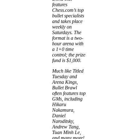
features
Chess.com’s top
bullet specialists
and takes place
weekly on
Saturdays. The
format is a two-
hour arena with
a 1+0 time
control; the prize
fund is $1,000.
Much like Titled
Tuesday and
Arena Kings,
Bullet Brawl
often features top
GMs, including
Hikaru
Nakamura,
Daniel
Naroditsky,
Andrew Tang,
Tuan Minh Le,
and many more!