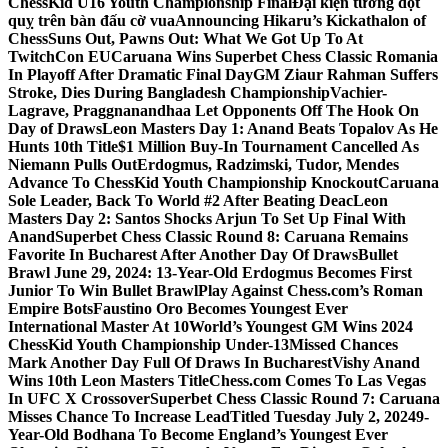
ChessKid U16 Youth Championship Final
Đại kiện tướng đột
quỵ trên bàn đấu cờ vua
Announcing Hikaru’s Kickathalon of
Chess
Suns Out, Pawns Out: What We Got Up To At
TwitchCon EU
Caruana Wins Superbet Chess Classic Romania
In Playoff After Dramatic Final Day
GM Ziaur Rahman Suffers
Stroke, Dies During Bangladesh Championship
Vachier-
Lagrave, Praggnanandhaa Let Opponents Off The Hook On
Day of Draws
Leon Masters Day 1: Anand Beats Topalov As He
Hunts 10th Title
$1 Million Buy-In Tournament Cancelled As
Niemann Pulls Out
Erdogmus, Radzimski, Tudor, Mendes
Advance To ChessKid Youth Championship Knockout
Caruana
Sole Leader, Back To World #2 After Beating Deac
Leon
Masters Day 2: Santos Shocks Arjun To Set Up Final With
Anand
Superbet Chess Classic Round 8: Caruana Remains
Favorite In Bucharest After Another Day Of Draws
Bullet
Brawl June 29, 2024: 13-Year-Old Erdogmus Becomes First
Junior To Win Bullet Brawl
Play Against Chess.com’s Roman
Empire Bots
Faustino Oro Becomes Youngest Ever
International Master At 10
World’s Youngest GM Wins 2024
ChessKid Youth Championship Under-13
Missed Chances
Mark Another Day Full Of Draws In Bucharest
Vishy Anand
Wins 10th Leon Masters Title
Chess.com Comes To Las Vegas
In UFC X Crossover
Superbet Chess Classic Round 7: Caruana
Misses Chance To Increase Lead
Titled Tuesday July 2, 2024
9-
Year-Old Bodhana To Become England’s Youngest Ever