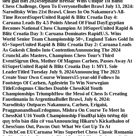
siêu giải Biel 2024
Stephane Bressac Wins Unique 1st Blind
Chess Challenge, Open To Everyone
Bullet Brawl July 13, 2024:
Naroditsky Wins 21st Brawl, Closes In On Nakamura’s All-
Time Record
SuperUnited Rapid & Blitz Croatia Day 4:
Caruana Leads By 4.5 Points Ahead Of Final Day
Egyptian
Becomes National Chess Champion At 10
SuperUnited Rapid &
Blitz Croatia Day 3: Caruana Dominates Rapid
U.S. Wins
World Senior Team Championship 50+, England Takes Gold In
65+
SuperUnited Rapid & Blitz Croatia Day 2: Caruana Leads
As Gukesh Climbs Into Contention
Announcing The 2024
CrunchLabs Masters, Champions Chess Tour’s Third
Event
Sigrun Øen, Mother Of Magnus Carlsen, Passes Away At
61
SuperUnited Rapid & Blitz Croatia Day 1: MVL Sole
Leader
Titled Tuesday July 9, 2024
Announcing The 2023
Create Your Own Course Winners
15-year-old Follows In
Footsteps Of Carlsen, Agdestein To Win Norwegian
Title
Erdogmus Clinches Double ChessKid Youth
Championships Triumph
How the Messi of Chess Is Creating
Faustimania In Argentina
Bullet Brawl, July 6, 2024:
Naroditsky Outpaces Nakamura, Carlsen, Erigaisi,
Praggnanandhaa
Erdogmus, Mishra On Course To Meet In
ChessKid U16 Youth Championship Final
Đại kiện tướng đột
quỵ trên bàn đấu cờ vua
Announcing Hikaru’s Kickathalon of
Chess
Suns Out, Pawns Out: What We Got Up To At
TwitchCon EU
Caruana Wins Superbet Chess Classic Romania