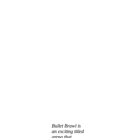
Bullet Brawl is
an exciting titled
arena that