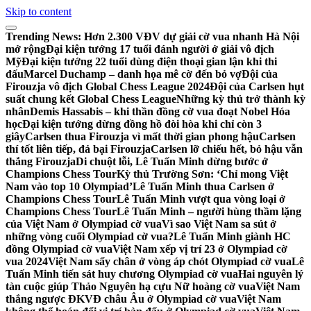
Skip to content
Trending News:
Hơn 2.300 VĐV dự giải cờ vua nhanh Hà Nội
mở rộng
Đại kiện tướng 17 tuổi đánh người ở giải vô địch
Mỹ
Đại kiện tướng 22 tuổi dùng điện thoại gian lận khi thi
đấu
Marcel Duchamp – danh họa mê cờ đến bỏ vợ
Đội của
Firouzja vô địch Global Chess League 2024
Đội của Carlsen hụt
suất chung kết Global Chess League
Những kỳ thủ trở thành kỳ
nhân
Demis Hassabis – khi thần đồng cờ vua đoạt Nobel Hóa
học
Đại kiện tướng dừng đồng hồ đòi hòa khi chỉ còn 3
giây
Carlsen thua Firouzja vì mất thời gian phong hậu
Carlsen
thí tốt liên tiếp, đả bại Firouzja
Carlsen lỡ chiếu hết, bỏ hậu vẫn
thắng Firouzja
Di chuột lỗi, Lê Tuấn Minh dừng bước ở
Champions Chess Tour
Kỳ thủ Trường Sơn: ‘Chỉ mong Việt
Nam vào top 10 Olympiad’
Lê Tuấn Minh thua Carlsen ở
Champions Chess Tour
Lê Tuấn Minh vượt qua vòng loại ở
Champions Chess Tour
Lê Tuấn Minh – người hùng thầm lặng
của Việt Nam ở Olympiad cờ vua
Vì sao Việt Nam sa sút ở
những vòng cuối Olympiad cờ vua?
Lê Tuấn Minh giành HC
đồng Olympiad cờ vua
Việt Nam xếp vị trí 23 ở Olympiad cờ
vua 2024
Việt Nam sẩy chân ở vòng áp chót Olympiad cờ vua
Lê
Tuấn Minh tiến sát huy chương Olympiad cờ vua
Hai nguyên lý
tàn cuộc giúp Thảo Nguyên hạ cựu Nữ hoàng cờ vua
Việt Nam
thắng ngược ĐKVĐ châu Âu ở Olympiad cờ vua
Việt Nam