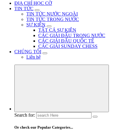
ĐỊA CHỈ HỌC CỜ
TIN TỨC
TIN TỨC NƯỚC NGOÀI
TIN TỨC TRONG NƯỚC
SỰ KIỆN
TẤT CẢ SỰ KIỆN
CÁC GIẢI ĐẤU TRONG NƯỚC
CÁC GIẢI ĐẤU QUỐC TẾ
CÁC GIẢI SUNDAY CHESS
CHÚNG TÔI
Liên hệ
Search for:
Or check our Popular Categories...