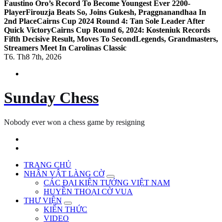
Faustino Oro’s Record To Become Youngest Ever 2200-
Player
Firouzja Beats So, Joins Gukesh, Praggnanandhaa In
2nd Place
Cairns Cup 2024 Round 4: Tan Sole Leader After
Quick Victory
Cairns Cup Round 6, 2024: Kosteniuk Records
Fifth Decisive Result, Moves To Second
Legends, Grandmasters,
Streamers Meet In Carolinas Classic
T6. Th8 7th, 2026
Sunday Chess
Nobody ever won a chess game by resigning
TRANG CHỦ
NHÂN VẬT LÀNG CỜ
CÁC ĐẠI KIỆN TƯỚNG VIỆT NAM
HUYỀN THOẠI CỜ VUA
THƯ VIỆN
KIẾN THỨC
VIDEO