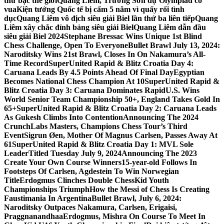
thứ bậc thế giới
Quang Liêm, Trường Sơn dự Olympiad cờ
vua
Kiện tướng Quốc tế bị cấm 5 năm vì quấy rối tình
dục
Quang Liêm vô địch siêu giải Biel lần thứ ba liên tiếp
Quang
Liêm xây chắc đỉnh bảng siêu giải Biel
Quang Liêm dẫn đầu
siêu giải Biel 2024
Stephane Bressac Wins Unique 1st Blind
Chess Challenge, Open To Everyone
Bullet Brawl July 13, 2024:
Naroditsky Wins 21st Brawl, Closes In On Nakamura’s All-
Time Record
SuperUnited Rapid & Blitz Croatia Day 4:
Caruana Leads By 4.5 Points Ahead Of Final Day
Egyptian
Becomes National Chess Champion At 10
SuperUnited Rapid &
Blitz Croatia Day 3: Caruana Dominates Rapid
U.S. Wins
World Senior Team Championship 50+, England Takes Gold In
65+
SuperUnited Rapid & Blitz Croatia Day 2: Caruana Leads
As Gukesh Climbs Into Contention
Announcing The 2024
CrunchLabs Masters, Champions Chess Tour’s Third
Event
Sigrun Øen, Mother Of Magnus Carlsen, Passes Away At
61
SuperUnited Rapid & Blitz Croatia Day 1: MVL Sole
Leader
Titled Tuesday July 9, 2024
Announcing The 2023
Create Your Own Course Winners
15-year-old Follows In
Footsteps Of Carlsen, Agdestein To Win Norwegian
Title
Erdogmus Clinches Double ChessKid Youth
Championships Triumph
How the Messi of Chess Is Creating
Faustimania In Argentina
Bullet Brawl, July 6, 2024:
Naroditsky Outpaces Nakamura, Carlsen, Erigaisi,
Praggnanandhaa
Erdogmus, Mishra On Course To Meet In