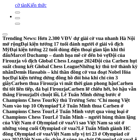
cờ tàn
Kiến thức
Trending News:
Hơn 2.300 VĐV dự giải cờ vua nhanh Hà Nội
mở rộng
Đại kiện tướng 17 tuổi đánh người ở giải vô địch
Mỹ
Đại kiện tướng 22 tuổi dùng điện thoại gian lận khi thi
đấu
Marcel Duchamp – danh họa mê cờ đến bỏ vợ
Đội của
Firouzja vô địch Global Chess League 2024
Đội của Carlsen hụt
suất chung kết Global Chess League
Những kỳ thủ trở thành kỳ
nhân
Demis Hassabis – khi thần đồng cờ vua đoạt Nobel Hóa
học
Đại kiện tướng dừng đồng hồ đòi hòa khi chỉ còn 3
giây
Carlsen thua Firouzja vì mất thời gian phong hậu
Carlsen
thí tốt liên tiếp, đả bại Firouzja
Carlsen lỡ chiếu hết, bỏ hậu vẫn
thắng Firouzja
Di chuột lỗi, Lê Tuấn Minh dừng bước ở
Champions Chess Tour
Kỳ thủ Trường Sơn: ‘Chỉ mong Việt
Nam vào top 10 Olympiad’
Lê Tuấn Minh thua Carlsen ở
Champions Chess Tour
Lê Tuấn Minh vượt qua vòng loại ở
Champions Chess Tour
Lê Tuấn Minh – người hùng thầm lặng
của Việt Nam ở Olympiad cờ vua
Vì sao Việt Nam sa sút ở
những vòng cuối Olympiad cờ vua?
Lê Tuấn Minh giành HC
đồng Olympiad cờ vua
Việt Nam xếp vị trí 23 ở Olympiad cờ
vua 2024
Việt Nam sẩy chân ở vòng áp chót Olympiad cờ vua
Lê