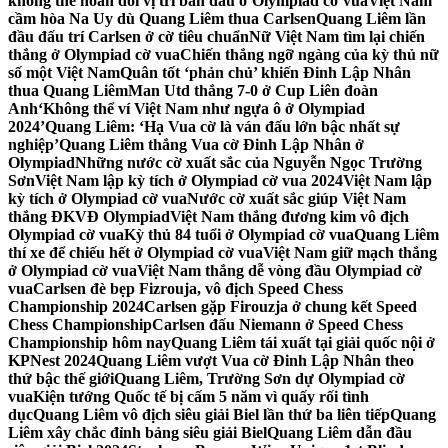
không thể hoán đổi vị trí bàn đấu ở Olympiad cờ vua
Việt Nam
cầm hòa Na Uy dù Quang Liêm thua Carlsen
Quang Liêm lần
đầu đấu trí Carlsen ở cờ tiêu chuẩn
Nữ Việt Nam tìm lại chiến
thắng ở Olympiad cờ vua
Chiến thắng ngỡ ngàng của kỳ thủ nữ
số một Việt Nam
Quân tốt ‘phản chủ’ khiến Đinh Lập Nhân
thua Quang Liêm
Man Utd thắng 7-0 ở Cup Liên đoàn
Anh
‘Không thể ví Việt Nam như ngựa ô ở Olympiad
2024’
Quang Liêm: ‘Hạ Vua cờ là ván đấu lớn bậc nhất sự
nghiệp’
Quang Liêm thắng Vua cờ Đinh Lập Nhân ở
Olympiad
Những nước cờ xuất sắc của Nguyễn Ngọc Trường
Sơn
Việt Nam lập kỳ tích ở Olympiad cờ vua 2024
Việt Nam lập
kỳ tích ở Olympiad cờ vua
Nước cờ xuất sắc giúp Việt Nam
thắng ĐKVĐ Olympiad
Việt Nam thắng đương kim vô địch
Olympiad cờ vua
Kỳ thủ 84 tuổi ở Olympiad cờ vua
Quang Liêm
thí xe để chiếu hết ở Olympiad cờ vua
Việt Nam giữ mạch thắng
ở Olympiad cờ vua
Việt Nam thắng dễ vòng đầu Olympiad cờ
vua
Carlsen đè bẹp Fizrouja, vô địch Speed Chess
Championship 2024
Carlsen gặp Firouzja ở chung kết Speed
Chess Championship
Carlsen đấu Niemann ở Speed Chess
Championship hôm nay
Quang Liêm tái xuất tại giải quốc nội ở
KPNest 2024
Quang Liêm vượt Vua cờ Đinh Lập Nhân theo
thứ bậc thế giới
Quang Liêm, Trường Sơn dự Olympiad cờ
vua
Kiện tướng Quốc tế bị cấm 5 năm vì quấy rối tình
dục
Quang Liêm vô địch siêu giải Biel lần thứ ba liên tiếp
Quang
Liêm xây chắc đỉnh bảng siêu giải Biel
Quang Liêm dẫn đầu