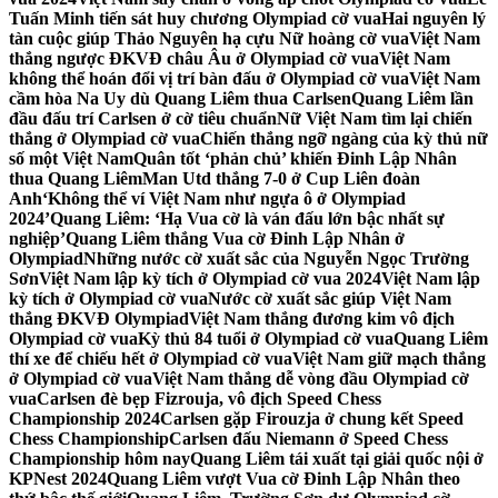
Tuấn Minh tiến sát huy chương Olympiad cờ vua
Hai nguyên lý
tàn cuộc giúp Thảo Nguyên hạ cựu Nữ hoàng cờ vua
Việt Nam
thắng ngược ĐKVĐ châu Âu ở Olympiad cờ vua
Việt Nam
không thể hoán đổi vị trí bàn đấu ở Olympiad cờ vua
Việt Nam
cầm hòa Na Uy dù Quang Liêm thua Carlsen
Quang Liêm lần
đầu đấu trí Carlsen ở cờ tiêu chuẩn
Nữ Việt Nam tìm lại chiến
thắng ở Olympiad cờ vua
Chiến thắng ngỡ ngàng của kỳ thủ nữ
số một Việt Nam
Quân tốt ‘phản chủ’ khiến Đinh Lập Nhân
thua Quang Liêm
Man Utd thắng 7-0 ở Cup Liên đoàn
Anh
‘Không thể ví Việt Nam như ngựa ô ở Olympiad
2024’
Quang Liêm: ‘Hạ Vua cờ là ván đấu lớn bậc nhất sự
nghiệp’
Quang Liêm thắng Vua cờ Đinh Lập Nhân ở
Olympiad
Những nước cờ xuất sắc của Nguyễn Ngọc Trường
Sơn
Việt Nam lập kỳ tích ở Olympiad cờ vua 2024
Việt Nam lập
kỳ tích ở Olympiad cờ vua
Nước cờ xuất sắc giúp Việt Nam
thắng ĐKVĐ Olympiad
Việt Nam thắng đương kim vô địch
Olympiad cờ vua
Kỳ thủ 84 tuổi ở Olympiad cờ vua
Quang Liêm
thí xe để chiếu hết ở Olympiad cờ vua
Việt Nam giữ mạch thắng
ở Olympiad cờ vua
Việt Nam thắng dễ vòng đầu Olympiad cờ
vua
Carlsen đè bẹp Fizrouja, vô địch Speed Chess
Championship 2024
Carlsen gặp Firouzja ở chung kết Speed
Chess Championship
Carlsen đấu Niemann ở Speed Chess
Championship hôm nay
Quang Liêm tái xuất tại giải quốc nội ở
KPNest 2024
Quang Liêm vượt Vua cờ Đinh Lập Nhân theo