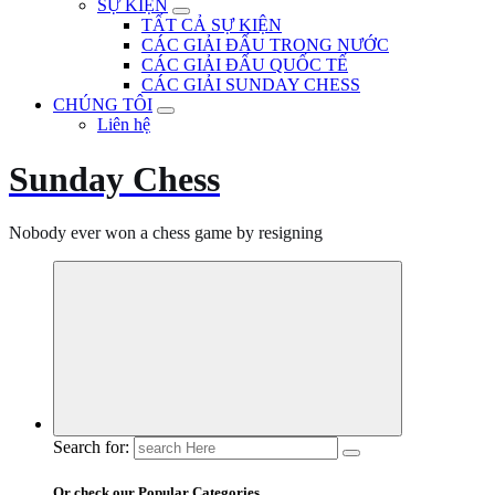
SỰ KIỆN
TẤT CẢ SỰ KIỆN
CÁC GIẢI ĐẤU TRONG NƯỚC
CÁC GIẢI ĐẤU QUỐC TẾ
CÁC GIẢI SUNDAY CHESS
CHÚNG TÔI
Liên hệ
Sunday Chess
Nobody ever won a chess game by resigning
Search for:
Or check our Popular Categories...