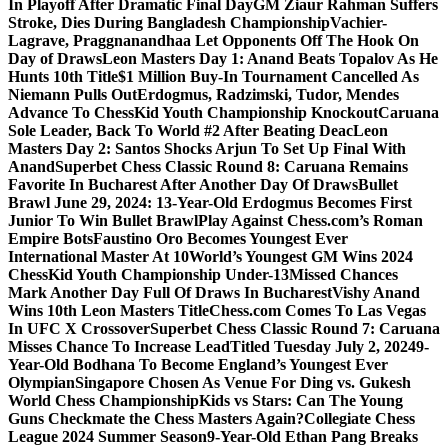
In Playoff After Dramatic Final Day
GM Ziaur Rahman Suffers
Stroke, Dies During Bangladesh Championship
Vachier-
Lagrave, Praggnanandhaa Let Opponents Off The Hook On
Day of Draws
Leon Masters Day 1: Anand Beats Topalov As He
Hunts 10th Title
$1 Million Buy-In Tournament Cancelled As
Niemann Pulls Out
Erdogmus, Radzimski, Tudor, Mendes
Advance To ChessKid Youth Championship Knockout
Caruana
Sole Leader, Back To World #2 After Beating Deac
Leon
Masters Day 2: Santos Shocks Arjun To Set Up Final With
Anand
Superbet Chess Classic Round 8: Caruana Remains
Favorite In Bucharest After Another Day Of Draws
Bullet
Brawl June 29, 2024: 13-Year-Old Erdogmus Becomes First
Junior To Win Bullet Brawl
Play Against Chess.com’s Roman
Empire Bots
Faustino Oro Becomes Youngest Ever
International Master At 10
World’s Youngest GM Wins 2024
ChessKid Youth Championship Under-13
Missed Chances
Mark Another Day Full Of Draws In Bucharest
Vishy Anand
Wins 10th Leon Masters Title
Chess.com Comes To Las Vegas
In UFC X Crossover
Superbet Chess Classic Round 7: Caruana
Misses Chance To Increase Lead
Titled Tuesday July 2, 2024
9-
Year-Old Bodhana To Become England’s Youngest Ever
Olympian
Singapore Chosen As Venue For Ding vs. Gukesh
World Chess Championship
Kids vs Stars: Can The Young
Guns Checkmate the Chess Masters Again?
Collegiate Chess
League 2024 Summer Season
9-Year-Old Ethan Pang Breaks