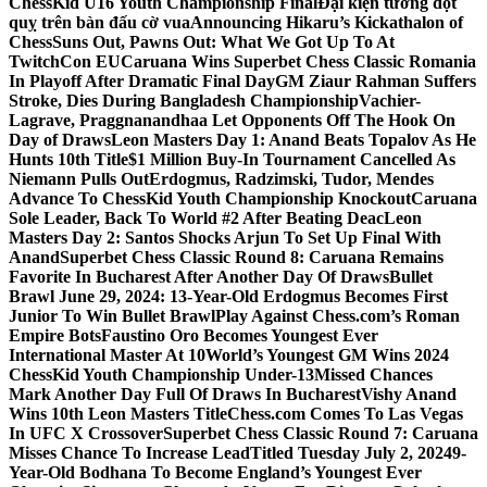
ChessKid U16 Youth Championship Final
Đại kiện tướng đột
quỵ trên bàn đấu cờ vua
Announcing Hikaru’s Kickathalon of
Chess
Suns Out, Pawns Out: What We Got Up To At
TwitchCon EU
Caruana Wins Superbet Chess Classic Romania
In Playoff After Dramatic Final Day
GM Ziaur Rahman Suffers
Stroke, Dies During Bangladesh Championship
Vachier-
Lagrave, Praggnanandhaa Let Opponents Off The Hook On
Day of Draws
Leon Masters Day 1: Anand Beats Topalov As He
Hunts 10th Title
$1 Million Buy-In Tournament Cancelled As
Niemann Pulls Out
Erdogmus, Radzimski, Tudor, Mendes
Advance To ChessKid Youth Championship Knockout
Caruana
Sole Leader, Back To World #2 After Beating Deac
Leon
Masters Day 2: Santos Shocks Arjun To Set Up Final With
Anand
Superbet Chess Classic Round 8: Caruana Remains
Favorite In Bucharest After Another Day Of Draws
Bullet
Brawl June 29, 2024: 13-Year-Old Erdogmus Becomes First
Junior To Win Bullet Brawl
Play Against Chess.com’s Roman
Empire Bots
Faustino Oro Becomes Youngest Ever
International Master At 10
World’s Youngest GM Wins 2024
ChessKid Youth Championship Under-13
Missed Chances
Mark Another Day Full Of Draws In Bucharest
Vishy Anand
Wins 10th Leon Masters Title
Chess.com Comes To Las Vegas
In UFC X Crossover
Superbet Chess Classic Round 7: Caruana
Misses Chance To Increase Lead
Titled Tuesday July 2, 2024
9-
Year-Old Bodhana To Become England’s Youngest Ever