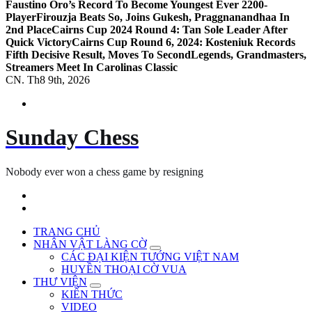
Faustino Oro’s Record To Become Youngest Ever 2200-
Player
Firouzja Beats So, Joins Gukesh, Praggnanandhaa In
2nd Place
Cairns Cup 2024 Round 4: Tan Sole Leader After
Quick Victory
Cairns Cup Round 6, 2024: Kosteniuk Records
Fifth Decisive Result, Moves To Second
Legends, Grandmasters,
Streamers Meet In Carolinas Classic
CN. Th8 9th, 2026
Sunday Chess
Nobody ever won a chess game by resigning
TRANG CHỦ
NHÂN VẬT LÀNG CỜ
CÁC ĐẠI KIỆN TƯỚNG VIỆT NAM
HUYỀN THOẠI CỜ VUA
THƯ VIỆN
KIẾN THỨC
VIDEO