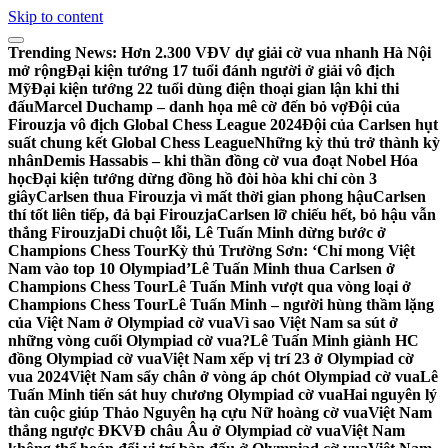
Skip to content
Trending News:
Hơn 2.300 VĐV dự giải cờ vua nhanh Hà Nội
mở rộng
Đại kiện tướng 17 tuổi đánh người ở giải vô địch
Mỹ
Đại kiện tướng 22 tuổi dùng điện thoại gian lận khi thi
đấu
Marcel Duchamp – danh họa mê cờ đến bỏ vợ
Đội của
Firouzja vô địch Global Chess League 2024
Đội của Carlsen hụt
suất chung kết Global Chess League
Những kỳ thủ trở thành kỳ
nhân
Demis Hassabis – khi thần đồng cờ vua đoạt Nobel Hóa
học
Đại kiện tướng dừng đồng hồ đòi hòa khi chỉ còn 3
giây
Carlsen thua Firouzja vì mất thời gian phong hậu
Carlsen
thí tốt liên tiếp, đả bại Firouzja
Carlsen lỡ chiếu hết, bỏ hậu vẫn
thắng Firouzja
Di chuột lỗi, Lê Tuấn Minh dừng bước ở
Champions Chess Tour
Kỳ thủ Trường Sơn: ‘Chỉ mong Việt
Nam vào top 10 Olympiad’
Lê Tuấn Minh thua Carlsen ở
Champions Chess Tour
Lê Tuấn Minh vượt qua vòng loại ở
Champions Chess Tour
Lê Tuấn Minh – người hùng thầm lặng
của Việt Nam ở Olympiad cờ vua
Vì sao Việt Nam sa sút ở
những vòng cuối Olympiad cờ vua?
Lê Tuấn Minh giành HC
đồng Olympiad cờ vua
Việt Nam xếp vị trí 23 ở Olympiad cờ
vua 2024
Việt Nam sẩy chân ở vòng áp chót Olympiad cờ vua
Lê
Tuấn Minh tiến sát huy chương Olympiad cờ vua
Hai nguyên lý
tàn cuộc giúp Thảo Nguyên hạ cựu Nữ hoàng cờ vua
Việt Nam
thắng ngược ĐKVĐ châu Âu ở Olympiad cờ vua
Việt Nam