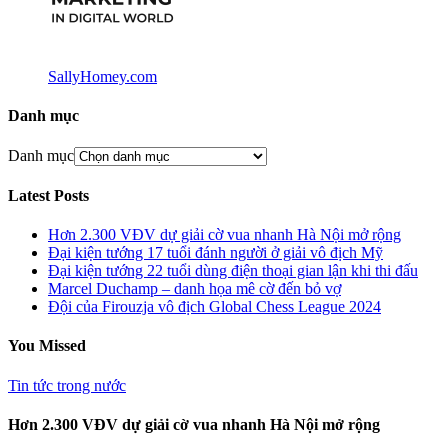
SallyHomey.com
Danh mục
Danh mục
Latest Posts
Hơn 2.300 VĐV dự giải cờ vua nhanh Hà Nội mở rộng
Đại kiện tướng 17 tuổi đánh người ở giải vô địch Mỹ
Đại kiện tướng 22 tuổi dùng điện thoại gian lận khi thi đấu
Marcel Duchamp – danh họa mê cờ đến bỏ vợ
Đội của Firouzja vô địch Global Chess League 2024
You Missed
Tin tức trong nước
Hơn 2.300 VĐV dự giải cờ vua nhanh Hà Nội mở rộng