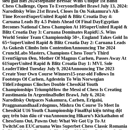
siêu giải Biel 2024
Stephane Bressac Wins Unique 1st Blind
Chess Challenge, Open To Everyone
Bullet Brawl July 13, 2024:
Naroditsky Wins 21st Brawl, Closes In On Nakamura’s All-
Time Record
SuperUnited Rapid & Blitz Croatia Day 4:
Caruana Leads By 4.5 Points Ahead Of Final Day
Egyptian
Becomes National Chess Champion At 10
SuperUnited Rapid &
Blitz Croatia Day 3: Caruana Dominates Rapid
U.S. Wins
World Senior Team Championship 50+, England Takes Gold In
65+
SuperUnited Rapid & Blitz Croatia Day 2: Caruana Leads
As Gukesh Climbs Into Contention
Announcing The 2024
CrunchLabs Masters, Champions Chess Tour’s Third
Event
Sigrun Øen, Mother Of Magnus Carlsen, Passes Away At
61
SuperUnited Rapid & Blitz Croatia Day 1: MVL Sole
Leader
Titled Tuesday July 9, 2024
Announcing The 2023
Create Your Own Course Winners
15-year-old Follows In
Footsteps Of Carlsen, Agdestein To Win Norwegian
Title
Erdogmus Clinches Double ChessKid Youth
Championships Triumph
How the Messi of Chess Is Creating
Faustimania In Argentina
Bullet Brawl, July 6, 2024:
Naroditsky Outpaces Nakamura, Carlsen, Erigaisi,
Praggnanandhaa
Erdogmus, Mishra On Course To Meet In
ChessKid U16 Youth Championship Final
Đại kiện tướng đột
quỵ trên bàn đấu cờ vua
Announcing Hikaru’s Kickathalon of
Chess
Suns Out, Pawns Out: What We Got Up To At
TwitchCon EU
Caruana Wins Superbet Chess Classic Romania