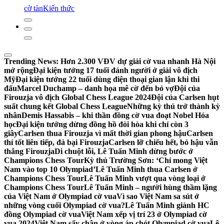
cờ tàn
Kiến thức
Trending News:
Hơn 2.300 VĐV dự giải cờ vua nhanh Hà Nội
mở rộng
Đại kiện tướng 17 tuổi đánh người ở giải vô địch
Mỹ
Đại kiện tướng 22 tuổi dùng điện thoại gian lận khi thi
đấu
Marcel Duchamp – danh họa mê cờ đến bỏ vợ
Đội của
Firouzja vô địch Global Chess League 2024
Đội của Carlsen hụt
suất chung kết Global Chess League
Những kỳ thủ trở thành kỳ
nhân
Demis Hassabis – khi thần đồng cờ vua đoạt Nobel Hóa
học
Đại kiện tướng dừng đồng hồ đòi hòa khi chỉ còn 3
giây
Carlsen thua Firouzja vì mất thời gian phong hậu
Carlsen
thí tốt liên tiếp, đả bại Firouzja
Carlsen lỡ chiếu hết, bỏ hậu vẫn
thắng Firouzja
Di chuột lỗi, Lê Tuấn Minh dừng bước ở
Champions Chess Tour
Kỳ thủ Trường Sơn: ‘Chỉ mong Việt
Nam vào top 10 Olympiad’
Lê Tuấn Minh thua Carlsen ở
Champions Chess Tour
Lê Tuấn Minh vượt qua vòng loại ở
Champions Chess Tour
Lê Tuấn Minh – người hùng thầm lặng
của Việt Nam ở Olympiad cờ vua
Vì sao Việt Nam sa sút ở
những vòng cuối Olympiad cờ vua?
Lê Tuấn Minh giành HC
đồng Olympiad cờ vua
Việt Nam xếp vị trí 23 ở Olympiad cờ
vua 2024
Việt Nam sẩy chân ở vòng áp chót Olympiad cờ vua
Lê