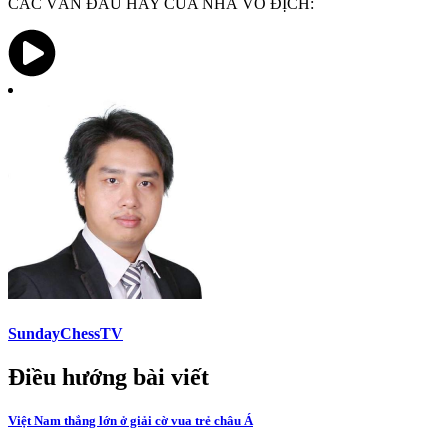
CÁC VÁN ĐẤU HAY CỦA NHÀ VÔ ĐỊCH:
SundayChessTV
Điều hướng bài viết
Việt Nam thắng lớn ở giải cờ vua trẻ châu Á