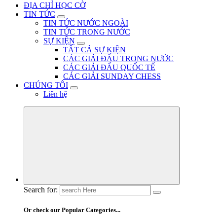
ĐỊA CHỈ HỌC CỜ
TIN TỨC
TIN TỨC NƯỚC NGOÀI
TIN TỨC TRONG NƯỚC
SỰ KIỆN
TẤT CẢ SỰ KIỆN
CÁC GIẢI ĐẤU TRONG NƯỚC
CÁC GIẢI ĐẤU QUỐC TẾ
CÁC GIẢI SUNDAY CHESS
CHÚNG TÔI
Liên hệ
Search for:
Or check our Popular Categories...