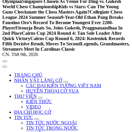
Olympian
Singapore Chosen As Venue For Ding vs. Gukesh
World Chess Championship
Kids vs Stars: Can The Young
Guns Checkmate the Chess Masters Again?
Collegiate Chess
League 2024 Summer Season
9-Year-Old Ethan Pang Breaks
Faustino Oro’s Record To Become Youngest Ever 2200-
Player
Firouzja Beats So, Joins Gukesh, Praggnanandhaa In
2nd Place
Cairns Cup 2024 Round 4: Tan Sole Leader After
Quick Victory
Cairns Cup Round 6, 2024: Kosteniuk Records
Fifth Decisive Result, Moves To Second
Legends, Grandmasters,
Streamers Meet In Carolinas Classic
CN. Th8 9th, 2026
TRANG CHỦ
NHÂN VẬT LÀNG CỜ
CÁC ĐẠI KIỆN TƯỚNG VIỆT NAM
HUYỀN THOẠI CỜ VUA
THƯ VIỆN
KIẾN THỨC
VIDEO
ĐỊA CHỈ HỌC CỜ
TIN TỨC
TIN TỨC NƯỚC NGOÀI
TIN TỨC TRONG NƯỚC