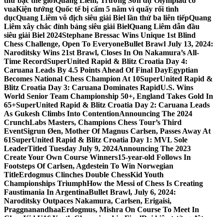
thứ bậc thế giới
Quang Liêm, Trường Sơn dự Olympiad cờ
vua
Kiện tướng Quốc tế bị cấm 5 năm vì quấy rối tình
dục
Quang Liêm vô địch siêu giải Biel lần thứ ba liên tiếp
Quang
Liêm xây chắc đỉnh bảng siêu giải Biel
Quang Liêm dẫn đầu
siêu giải Biel 2024
Stephane Bressac Wins Unique 1st Blind
Chess Challenge, Open To Everyone
Bullet Brawl July 13, 2024:
Naroditsky Wins 21st Brawl, Closes In On Nakamura’s All-
Time Record
SuperUnited Rapid & Blitz Croatia Day 4:
Caruana Leads By 4.5 Points Ahead Of Final Day
Egyptian
Becomes National Chess Champion At 10
SuperUnited Rapid &
Blitz Croatia Day 3: Caruana Dominates Rapid
U.S. Wins
World Senior Team Championship 50+, England Takes Gold In
65+
SuperUnited Rapid & Blitz Croatia Day 2: Caruana Leads
As Gukesh Climbs Into Contention
Announcing The 2024
CrunchLabs Masters, Champions Chess Tour’s Third
Event
Sigrun Øen, Mother Of Magnus Carlsen, Passes Away At
61
SuperUnited Rapid & Blitz Croatia Day 1: MVL Sole
Leader
Titled Tuesday July 9, 2024
Announcing The 2023
Create Your Own Course Winners
15-year-old Follows In
Footsteps Of Carlsen, Agdestein To Win Norwegian
Title
Erdogmus Clinches Double ChessKid Youth
Championships Triumph
How the Messi of Chess Is Creating
Faustimania In Argentina
Bullet Brawl, July 6, 2024:
Naroditsky Outpaces Nakamura, Carlsen, Erigaisi,
Praggnanandhaa
Erdogmus, Mishra On Course To Meet In