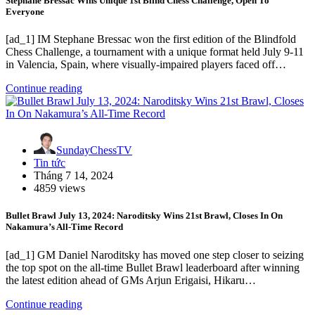
Stephane Bressac Wins Unique 1st Blind Chess Challenge, Open To
Everyone
[ad_1] IM Stephane Bressac won the first edition of the Blindfold
Chess Challenge, a tournament with a unique format held July 9-11
in Valencia, Spain, where visually-impaired players faced off…
Continue reading
SundayChessTV
Tin tức
Tháng 7 14, 2024
4859 views
Bullet Brawl July 13, 2024: Naroditsky Wins 21st Brawl, Closes In On
Nakamura’s All-Time Record
[ad_1] GM Daniel Naroditsky has moved one step closer to seizing
the top spot on the all-time Bullet Brawl leaderboard after winning
the latest edition ahead of GMs Arjun Erigaisi, Hikaru…
Continue reading