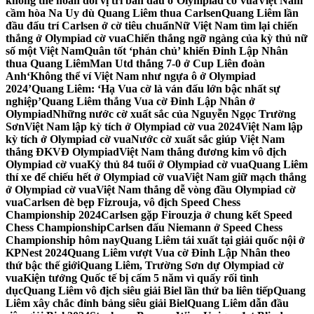
không thể hoán đổi vị trí bàn đấu ở Olympiad cờ vua
Việt Nam
cầm hòa Na Uy dù Quang Liêm thua Carlsen
Quang Liêm lần
đầu đấu trí Carlsen ở cờ tiêu chuẩn
Nữ Việt Nam tìm lại chiến
thắng ở Olympiad cờ vua
Chiến thắng ngỡ ngàng của kỳ thủ nữ
số một Việt Nam
Quân tốt ‘phản chủ’ khiến Đinh Lập Nhân
thua Quang Liêm
Man Utd thắng 7-0 ở Cup Liên đoàn
Anh
‘Không thể ví Việt Nam như ngựa ô ở Olympiad
2024’
Quang Liêm: ‘Hạ Vua cờ là ván đấu lớn bậc nhất sự
nghiệp’
Quang Liêm thắng Vua cờ Đinh Lập Nhân ở
Olympiad
Những nước cờ xuất sắc của Nguyễn Ngọc Trường
Sơn
Việt Nam lập kỳ tích ở Olympiad cờ vua 2024
Việt Nam lập
kỳ tích ở Olympiad cờ vua
Nước cờ xuất sắc giúp Việt Nam
thắng ĐKVĐ Olympiad
Việt Nam thắng đương kim vô địch
Olympiad cờ vua
Kỳ thủ 84 tuổi ở Olympiad cờ vua
Quang Liêm
thí xe để chiếu hết ở Olympiad cờ vua
Việt Nam giữ mạch thắng
ở Olympiad cờ vua
Việt Nam thắng dễ vòng đầu Olympiad cờ
vua
Carlsen đè bẹp Fizrouja, vô địch Speed Chess
Championship 2024
Carlsen gặp Firouzja ở chung kết Speed
Chess Championship
Carlsen đấu Niemann ở Speed Chess
Championship hôm nay
Quang Liêm tái xuất tại giải quốc nội ở
KPNest 2024
Quang Liêm vượt Vua cờ Đinh Lập Nhân theo
thứ bậc thế giới
Quang Liêm, Trường Sơn dự Olympiad cờ
vua
Kiện tướng Quốc tế bị cấm 5 năm vì quấy rối tình
dục
Quang Liêm vô địch siêu giải Biel lần thứ ba liên tiếp
Quang
Liêm xây chắc đỉnh bảng siêu giải Biel
Quang Liêm dẫn đầu