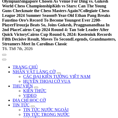
Olympian
Singapore Chosen As Venue For Ding vs. Gukesh
World Chess Championship
Kids vs Stars: Can The Young
Guns Checkmate the Chess Masters Again?
Collegiate Chess
League 2024 Summer Season
9-Year-Old Ethan Pang Breaks
Faustino Oro’s Record To Become Youngest Ever 2200-
Player
Firouzja Beats So, Joins Gukesh, Praggnanandhaa In
2nd Place
Cairns Cup 2024 Round 4: Tan Sole Leader After
Quick Victory
Cairns Cup Round 6, 2024: Kosteniuk Records
Fifth Decisive Result, Moves To Second
Legends, Grandmasters,
Streamers Meet In Carolinas Classic
T6. Th8 7th, 2026
TRANG CHỦ
NHÂN VẬT LÀNG CỜ
CÁC ĐẠI KIỆN TƯỚNG VIỆT NAM
HUYỀN THOẠI CỜ VUA
THƯ VIỆN
KIẾN THỨC
VIDEO
ĐỊA CHỈ HỌC CỜ
TIN TỨC
TIN TỨC NƯỚC NGOÀI
TIN TỨC TRONG NƯỚC