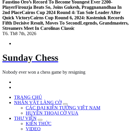
Faustino Oro’s Record To Become Youngest Ever 2200-
Player
Firouzja Beats So, Joins Gukesh, Praggnanandhaa In
2nd Place
Cairns Cup 2024 Round 4: Tan Sole Leader After
Quick Victory
Cairns Cup Round 6, 2024: Kosteniuk Records
Fifth Decisive Result, Moves To Second
Legends, Grandmasters,
Streamers Meet In Carolinas Classic
T6. Th8 7th, 2026
Sunday Chess
Nobody ever won a chess game by resigning
TRANG CHỦ
NHÂN VẬT LÀNG CỜ
CÁC ĐẠI KIỆN TƯỚNG VIỆT NAM
HUYỀN THOẠI CỜ VUA
THƯ VIỆN
KIẾN THỨC
VIDEO