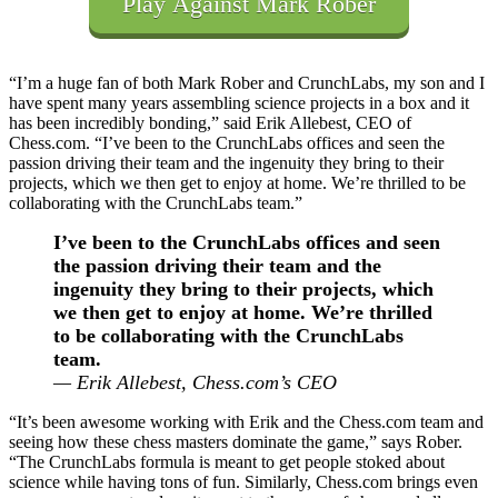
Play Against Mark Rober
“I’m a huge fan of both Mark Rober and CrunchLabs, my son and I
have spent many years assembling science projects in a box and it
has been incredibly bonding,” said Erik Allebest, CEO of
Chess.com. “I’ve been to the CrunchLabs offices and seen the
passion driving their team and the ingenuity they bring to their
projects, which we then get to enjoy at home. We’re thrilled to be
collaborating with the CrunchLabs team.”
I’ve been to the CrunchLabs offices and seen
the passion driving their team and the
ingenuity they bring to their projects, which
we then get to enjoy at home. We’re thrilled
to be collaborating with the CrunchLabs
team.
— Erik Allebest, Chess.com’s CEO
“It’s been awesome working with Erik and the Chess.com team and
seeing how these chess masters dominate the game,” says Rober.
“The CrunchLabs formula is meant to get people stoked about
science while having tons of fun. Similarly, Chess.com brings even