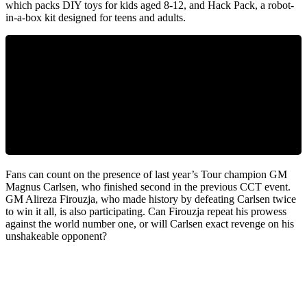
which packs DIY toys for kids aged 8-12, and Hack Pack, a robot-
in-a-box kit designed for teens and adults.
To celebrate the 2024 CrunchLabs Masters, the first 500
Chess.com members can enjoy an exclusive $32 discount
on CrunchLabs’ annual Build Box and Hack Pack
subscription boxes. You can find more information at
go.chess.com/crunchlabs.
Fans can count on the presence of last year’s Tour champion GM
Magnus Carlsen, who finished second in the previous CCT event.
GM Alireza Firouzja, who made history by defeating Carlsen twice
to win it all, is also participating. Can Firouzja repeat his prowess
against the world number one, or will Carlsen exact revenge on his
unshakeable opponent?