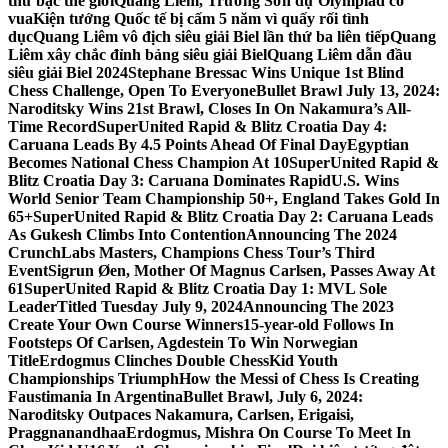
thứ bậc thế giới
Quang Liêm, Trường Sơn dự Olympiad cờ
vua
Kiện tướng Quốc tế bị cấm 5 năm vì quấy rối tình
dục
Quang Liêm vô địch siêu giải Biel lần thứ ba liên tiếp
Quang
Liêm xây chắc đỉnh bảng siêu giải Biel
Quang Liêm dẫn đầu
siêu giải Biel 2024
Stephane Bressac Wins Unique 1st Blind
Chess Challenge, Open To Everyone
Bullet Brawl July 13, 2024:
Naroditsky Wins 21st Brawl, Closes In On Nakamura’s All-
Time Record
SuperUnited Rapid & Blitz Croatia Day 4:
Caruana Leads By 4.5 Points Ahead Of Final Day
Egyptian
Becomes National Chess Champion At 10
SuperUnited Rapid &
Blitz Croatia Day 3: Caruana Dominates Rapid
U.S. Wins
World Senior Team Championship 50+, England Takes Gold In
65+
SuperUnited Rapid & Blitz Croatia Day 2: Caruana Leads
As Gukesh Climbs Into Contention
Announcing The 2024
CrunchLabs Masters, Champions Chess Tour’s Third
Event
Sigrun Øen, Mother Of Magnus Carlsen, Passes Away At
61
SuperUnited Rapid & Blitz Croatia Day 1: MVL Sole
Leader
Titled Tuesday July 9, 2024
Announcing The 2023
Create Your Own Course Winners
15-year-old Follows In
Footsteps Of Carlsen, Agdestein To Win Norwegian
Title
Erdogmus Clinches Double ChessKid Youth
Championships Triumph
How the Messi of Chess Is Creating
Faustimania In Argentina
Bullet Brawl, July 6, 2024:
Naroditsky Outpaces Nakamura, Carlsen, Erigaisi,
Praggnanandhaa
Erdogmus, Mishra On Course To Meet In