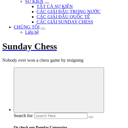
SỰ KIỆN
TẤT CẢ SỰ KIỆN
CÁC GIẢI ĐẤU TRONG NƯỚC
CÁC GIẢI ĐẤU QUỐC TẾ
CÁC GIẢI SUNDAY CHESS
CHÚNG TÔI
Liên hệ
Sunday Chess
Nobody ever won a chess game by resigning
Search for:
Or check our Popular Categories...