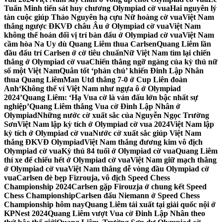
Tuấn Minh tiến sát huy chương Olympiad cờ vua
Hai nguyên lý
tàn cuộc giúp Thảo Nguyên hạ cựu Nữ hoàng cờ vua
Việt Nam
thắng ngược ĐKVĐ châu Âu ở Olympiad cờ vua
Việt Nam
không thể hoán đổi vị trí bàn đấu ở Olympiad cờ vua
Việt Nam
cầm hòa Na Uy dù Quang Liêm thua Carlsen
Quang Liêm lần
đầu đấu trí Carlsen ở cờ tiêu chuẩn
Nữ Việt Nam tìm lại chiến
thắng ở Olympiad cờ vua
Chiến thắng ngỡ ngàng của kỳ thủ nữ
số một Việt Nam
Quân tốt ‘phản chủ’ khiến Đinh Lập Nhân
thua Quang Liêm
Man Utd thắng 7-0 ở Cup Liên đoàn
Anh
‘Không thể ví Việt Nam như ngựa ô ở Olympiad
2024’
Quang Liêm: ‘Hạ Vua cờ là ván đấu lớn bậc nhất sự
nghiệp’
Quang Liêm thắng Vua cờ Đinh Lập Nhân ở
Olympiad
Những nước cờ xuất sắc của Nguyễn Ngọc Trường
Sơn
Việt Nam lập kỳ tích ở Olympiad cờ vua 2024
Việt Nam lập
kỳ tích ở Olympiad cờ vua
Nước cờ xuất sắc giúp Việt Nam
thắng ĐKVĐ Olympiad
Việt Nam thắng đương kim vô địch
Olympiad cờ vua
Kỳ thủ 84 tuổi ở Olympiad cờ vua
Quang Liêm
thí xe để chiếu hết ở Olympiad cờ vua
Việt Nam giữ mạch thắng
ở Olympiad cờ vua
Việt Nam thắng dễ vòng đầu Olympiad cờ
vua
Carlsen đè bẹp Fizrouja, vô địch Speed Chess
Championship 2024
Carlsen gặp Firouzja ở chung kết Speed
Chess Championship
Carlsen đấu Niemann ở Speed Chess
Championship hôm nay
Quang Liêm tái xuất tại giải quốc nội ở
KPNest 2024
Quang Liêm vượt Vua cờ Đinh Lập Nhân theo