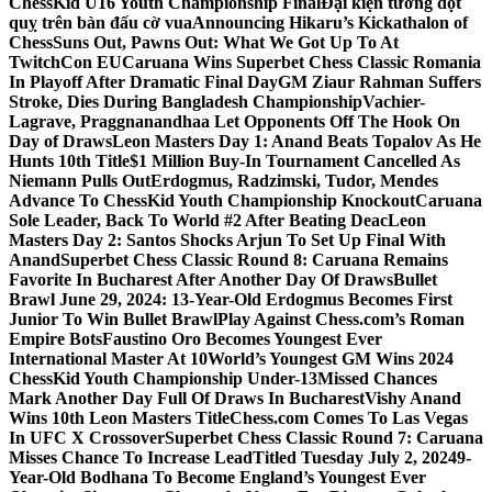
ChessKid U16 Youth Championship Final
Đại kiện tướng đột
quỵ trên bàn đấu cờ vua
Announcing Hikaru’s Kickathalon of
Chess
Suns Out, Pawns Out: What We Got Up To At
TwitchCon EU
Caruana Wins Superbet Chess Classic Romania
In Playoff After Dramatic Final Day
GM Ziaur Rahman Suffers
Stroke, Dies During Bangladesh Championship
Vachier-
Lagrave, Praggnanandhaa Let Opponents Off The Hook On
Day of Draws
Leon Masters Day 1: Anand Beats Topalov As He
Hunts 10th Title
$1 Million Buy-In Tournament Cancelled As
Niemann Pulls Out
Erdogmus, Radzimski, Tudor, Mendes
Advance To ChessKid Youth Championship Knockout
Caruana
Sole Leader, Back To World #2 After Beating Deac
Leon
Masters Day 2: Santos Shocks Arjun To Set Up Final With
Anand
Superbet Chess Classic Round 8: Caruana Remains
Favorite In Bucharest After Another Day Of Draws
Bullet
Brawl June 29, 2024: 13-Year-Old Erdogmus Becomes First
Junior To Win Bullet Brawl
Play Against Chess.com’s Roman
Empire Bots
Faustino Oro Becomes Youngest Ever
International Master At 10
World’s Youngest GM Wins 2024
ChessKid Youth Championship Under-13
Missed Chances
Mark Another Day Full Of Draws In Bucharest
Vishy Anand
Wins 10th Leon Masters Title
Chess.com Comes To Las Vegas
In UFC X Crossover
Superbet Chess Classic Round 7: Caruana
Misses Chance To Increase Lead
Titled Tuesday July 2, 2024
9-
Year-Old Bodhana To Become England’s Youngest Ever