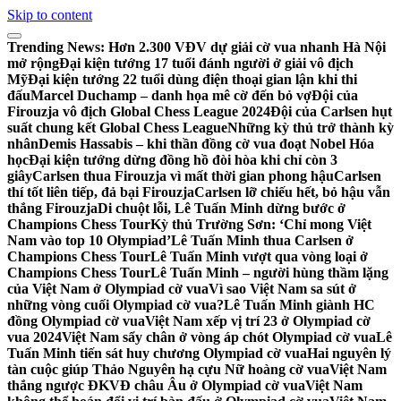
Skip to content
Trending News:
Hơn 2.300 VĐV dự giải cờ vua nhanh Hà Nội
mở rộng
Đại kiện tướng 17 tuổi đánh người ở giải vô địch
Mỹ
Đại kiện tướng 22 tuổi dùng điện thoại gian lận khi thi
đấu
Marcel Duchamp – danh họa mê cờ đến bỏ vợ
Đội của
Firouzja vô địch Global Chess League 2024
Đội của Carlsen hụt
suất chung kết Global Chess League
Những kỳ thủ trở thành kỳ
nhân
Demis Hassabis – khi thần đồng cờ vua đoạt Nobel Hóa
học
Đại kiện tướng dừng đồng hồ đòi hòa khi chỉ còn 3
giây
Carlsen thua Firouzja vì mất thời gian phong hậu
Carlsen
thí tốt liên tiếp, đả bại Firouzja
Carlsen lỡ chiếu hết, bỏ hậu vẫn
thắng Firouzja
Di chuột lỗi, Lê Tuấn Minh dừng bước ở
Champions Chess Tour
Kỳ thủ Trường Sơn: ‘Chỉ mong Việt
Nam vào top 10 Olympiad’
Lê Tuấn Minh thua Carlsen ở
Champions Chess Tour
Lê Tuấn Minh vượt qua vòng loại ở
Champions Chess Tour
Lê Tuấn Minh – người hùng thầm lặng
của Việt Nam ở Olympiad cờ vua
Vì sao Việt Nam sa sút ở
những vòng cuối Olympiad cờ vua?
Lê Tuấn Minh giành HC
đồng Olympiad cờ vua
Việt Nam xếp vị trí 23 ở Olympiad cờ
vua 2024
Việt Nam sẩy chân ở vòng áp chót Olympiad cờ vua
Lê
Tuấn Minh tiến sát huy chương Olympiad cờ vua
Hai nguyên lý
tàn cuộc giúp Thảo Nguyên hạ cựu Nữ hoàng cờ vua
Việt Nam
thắng ngược ĐKVĐ châu Âu ở Olympiad cờ vua
Việt Nam