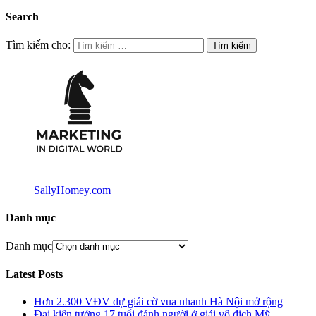
Search
Tìm kiếm cho:
SallyHomey.com
Danh mục
Danh mục
Latest Posts
Hơn 2.300 VĐV dự giải cờ vua nhanh Hà Nội mở rộng
Đại kiện tướng 17 tuổi đánh người ở giải vô địch Mỹ