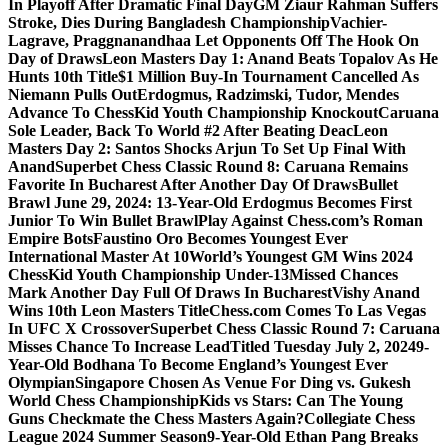
In Playoff After Dramatic Final Day
GM Ziaur Rahman Suffers
Stroke, Dies During Bangladesh Championship
Vachier-
Lagrave, Praggnanandhaa Let Opponents Off The Hook On
Day of Draws
Leon Masters Day 1: Anand Beats Topalov As He
Hunts 10th Title
$1 Million Buy-In Tournament Cancelled As
Niemann Pulls Out
Erdogmus, Radzimski, Tudor, Mendes
Advance To ChessKid Youth Championship Knockout
Caruana
Sole Leader, Back To World #2 After Beating Deac
Leon
Masters Day 2: Santos Shocks Arjun To Set Up Final With
Anand
Superbet Chess Classic Round 8: Caruana Remains
Favorite In Bucharest After Another Day Of Draws
Bullet
Brawl June 29, 2024: 13-Year-Old Erdogmus Becomes First
Junior To Win Bullet Brawl
Play Against Chess.com’s Roman
Empire Bots
Faustino Oro Becomes Youngest Ever
International Master At 10
World’s Youngest GM Wins 2024
ChessKid Youth Championship Under-13
Missed Chances
Mark Another Day Full Of Draws In Bucharest
Vishy Anand
Wins 10th Leon Masters Title
Chess.com Comes To Las Vegas
In UFC X Crossover
Superbet Chess Classic Round 7: Caruana
Misses Chance To Increase Lead
Titled Tuesday July 2, 2024
9-
Year-Old Bodhana To Become England’s Youngest Ever
Olympian
Singapore Chosen As Venue For Ding vs. Gukesh
World Chess Championship
Kids vs Stars: Can The Young
Guns Checkmate the Chess Masters Again?
Collegiate Chess
League 2024 Summer Season
9-Year-Old Ethan Pang Breaks