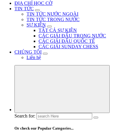
ĐỊA CHỈ HỌC CỜ
TIN TỨC
TIN TỨC NƯỚC NGOÀI
TIN TỨC TRONG NƯỚC
SỰ KIỆN
TẤT CẢ SỰ KIỆN
CÁC GIẢI ĐẤU TRONG NƯỚC
CÁC GIẢI ĐẤU QUỐC TẾ
CÁC GIẢI SUNDAY CHESS
CHÚNG TÔI
Liên hệ
Search for:
Or check our Popular Categories...