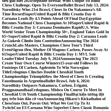
siêu giải Biel 2024
Stephane Bressac Wins Unique 1st Blind
Chess Challenge, Open To Everyone
Bullet Brawl July 13, 2024:
Naroditsky Wins 21st Brawl, Closes In On Nakamura’s All-
Time Record
SuperUnited Rapid & Blitz Croatia Day 4:
Caruana Leads By 4.5 Points Ahead Of Final Day
Egyptian
Becomes National Chess Champion At 10
SuperUnited Rapid &
Blitz Croatia Day 3: Caruana Dominates Rapid
U.S. Wins
World Senior Team Championship 50+, England Takes Gold In
65+
SuperUnited Rapid & Blitz Croatia Day 2: Caruana Leads
As Gukesh Climbs Into Contention
Announcing The 2024
CrunchLabs Masters, Champions Chess Tour’s Third
Event
Sigrun Øen, Mother Of Magnus Carlsen, Passes Away At
61
SuperUnited Rapid & Blitz Croatia Day 1: MVL Sole
Leader
Titled Tuesday July 9, 2024
Announcing The 2023
Create Your Own Course Winners
15-year-old Follows In
Footsteps Of Carlsen, Agdestein To Win Norwegian
Title
Erdogmus Clinches Double ChessKid Youth
Championships Triumph
How the Messi of Chess Is Creating
Faustimania In Argentina
Bullet Brawl, July 6, 2024:
Naroditsky Outpaces Nakamura, Carlsen, Erigaisi,
Praggnanandhaa
Erdogmus, Mishra On Course To Meet In
ChessKid U16 Youth Championship Final
Đại kiện tướng đột
quỵ trên bàn đấu cờ vua
Announcing Hikaru’s Kickathalon of
Chess
Suns Out, Pawns Out: What We Got Up To At
TwitchCon EU
Caruana Wins Superbet Chess Classic Romania