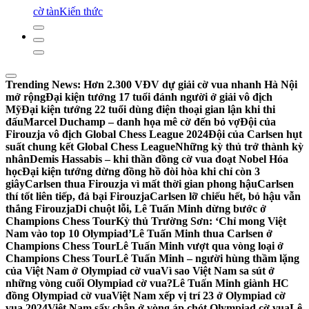
cờ tàn
Kiến thức
Trending News:
Hơn 2.300 VĐV dự giải cờ vua nhanh Hà Nội
mở rộng
Đại kiện tướng 17 tuổi đánh người ở giải vô địch
Mỹ
Đại kiện tướng 22 tuổi dùng điện thoại gian lận khi thi
đấu
Marcel Duchamp – danh họa mê cờ đến bỏ vợ
Đội của
Firouzja vô địch Global Chess League 2024
Đội của Carlsen hụt
suất chung kết Global Chess League
Những kỳ thủ trở thành kỳ
nhân
Demis Hassabis – khi thần đồng cờ vua đoạt Nobel Hóa
học
Đại kiện tướng dừng đồng hồ đòi hòa khi chỉ còn 3
giây
Carlsen thua Firouzja vì mất thời gian phong hậu
Carlsen
thí tốt liên tiếp, đả bại Firouzja
Carlsen lỡ chiếu hết, bỏ hậu vẫn
thắng Firouzja
Di chuột lỗi, Lê Tuấn Minh dừng bước ở
Champions Chess Tour
Kỳ thủ Trường Sơn: ‘Chỉ mong Việt
Nam vào top 10 Olympiad’
Lê Tuấn Minh thua Carlsen ở
Champions Chess Tour
Lê Tuấn Minh vượt qua vòng loại ở
Champions Chess Tour
Lê Tuấn Minh – người hùng thầm lặng
của Việt Nam ở Olympiad cờ vua
Vì sao Việt Nam sa sút ở
những vòng cuối Olympiad cờ vua?
Lê Tuấn Minh giành HC
đồng Olympiad cờ vua
Việt Nam xếp vị trí 23 ở Olympiad cờ
vua 2024
Việt Nam sẩy chân ở vòng áp chót Olympiad cờ vua
Lê