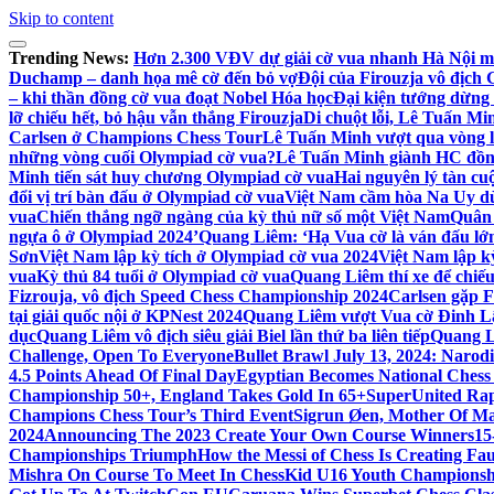
Skip to content
Trending News:
Hơn 2.300 VĐV dự giải cờ vua nhanh Hà Nội m
Duchamp – danh họa mê cờ đến bỏ vợ
Đội của Firouzja vô địch
– khi thần đồng cờ vua đoạt Nobel Hóa học
Đại kiện tướng dừng 
lỡ chiếu hết, bỏ hậu vẫn thắng Firouzja
Di chuột lỗi, Lê Tuấn M
Carlsen ở Champions Chess Tour
Lê Tuấn Minh vượt qua vòng 
những vòng cuối Olympiad cờ vua?
Lê Tuấn Minh giành HC đồn
Minh tiến sát huy chương Olympiad cờ vua
Hai nguyên lý tàn c
đổi vị trí bàn đấu ở Olympiad cờ vua
Việt Nam cầm hòa Na Uy d
vua
Chiến thắng ngỡ ngàng của kỳ thủ nữ số một Việt Nam
Quân 
ngựa ô ở Olympiad 2024’
Quang Liêm: ‘Hạ Vua cờ là ván đấu lớn
Sơn
Việt Nam lập kỳ tích ở Olympiad cờ vua 2024
Việt Nam lập k
vua
Kỳ thủ 84 tuổi ở Olympiad cờ vua
Quang Liêm thí xe để chiế
Fizrouja, vô địch Speed Chess Championship 2024
Carlsen gặp 
tại giải quốc nội ở KPNest 2024
Quang Liêm vượt Vua cờ Đinh Lậ
dục
Quang Liêm vô địch siêu giải Biel lần thứ ba liên tiếp
Quang Li
Challenge, Open To Everyone
Bullet Brawl July 13, 2024: Naro
4.5 Points Ahead Of Final Day
Egyptian Becomes National Chess
Championship 50+, England Takes Gold In 65+
SuperUnited Rap
Champions Chess Tour’s Third Event
Sigrun Øen, Mother Of Ma
2024
Announcing The 2023 Create Your Own Course Winners
15
Championships Triumph
How the Messi of Chess Is Creating Fa
Mishra On Course To Meet In ChessKid U16 Youth Championsh