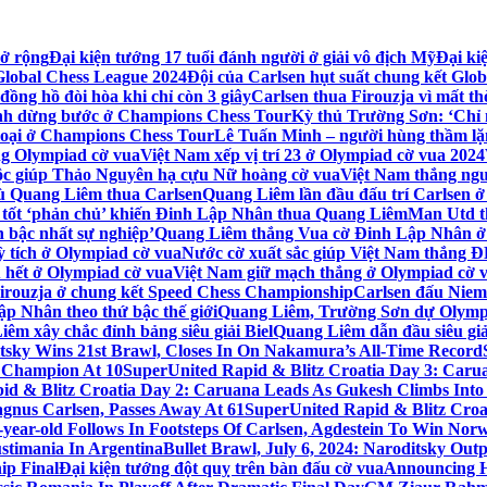
ở rộng
Đại kiện tướng 17 tuổi đánh người ở giải vô địch Mỹ
Đại ki
 Global Chess League 2024
Đội của Carlsen hụt suất chung kết Glo
đồng hồ đòi hòa khi chỉ còn 3 giây
Carlsen thua Firouzja vì mất t
inh dừng bước ở Champions Chess Tour
Kỳ thủ Trường Sơn: ‘Chỉ 
loại ở Champions Chess Tour
Lê Tuấn Minh – người hùng thầm lặ
g Olympiad cờ vua
Việt Nam xếp vị trí 23 ở Olympiad cờ vua 2024
uộc giúp Thảo Nguyên hạ cựu Nữ hoàng cờ vua
Việt Nam thắng ng
ù Quang Liêm thua Carlsen
Quang Liêm lần đầu đấu trí Carlsen ở
tốt ‘phản chủ’ khiến Đinh Lập Nhân thua Quang Liêm
Man Utd t
 bậc nhất sự nghiệp’
Quang Liêm thắng Vua cờ Đinh Lập Nhân ở
ỳ tích ở Olympiad cờ vua
Nước cờ xuất sắc giúp Việt Nam thắng
u hết ở Olympiad cờ vua
Việt Nam giữ mạch thắng ở Olympiad cờ 
Firouzja ở chung kết Speed Chess Championship
Carlsen đấu Nie
p Nhân theo thứ bậc thế giới
Quang Liêm, Trường Sơn dự Olymp
êm xây chắc đỉnh bảng siêu giải Biel
Quang Liêm dẫn đầu siêu giả
ditsky Wins 21st Brawl, Closes In On Nakamura’s All-Time Record
 Champion At 10
SuperUnited Rapid & Blitz Croatia Day 3: Car
id & Blitz Croatia Day 2: Caruana Leads As Gukesh Climbs Into
gnus Carlsen, Passes Away At 61
SuperUnited Rapid & Blitz Croa
-year-old Follows In Footsteps Of Carlsen, Agdestein To Win Norw
ustimania In Argentina
Bullet Brawl, July 6, 2024: Naroditsky Ou
ip Final
Đại kiện tướng đột quỵ trên bàn đấu cờ vua
Announcing H