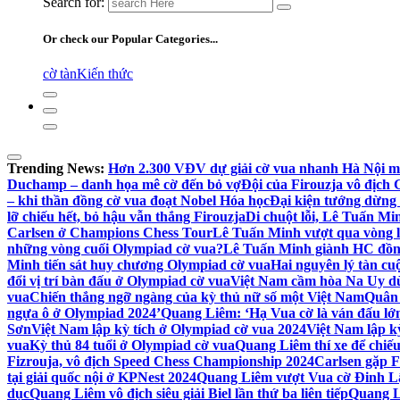
Search for:
Or check our Popular Categories...
cờ tàn
Kiến thức
Trending News:
Hơn 2.300 VĐV dự giải cờ vua nhanh Hà Nội m
Duchamp – danh họa mê cờ đến bỏ vợ
Đội của Firouzja vô địch
– khi thần đồng cờ vua đoạt Nobel Hóa học
Đại kiện tướng dừng 
lỡ chiếu hết, bỏ hậu vẫn thắng Firouzja
Di chuột lỗi, Lê Tuấn M
Carlsen ở Champions Chess Tour
Lê Tuấn Minh vượt qua vòng 
những vòng cuối Olympiad cờ vua?
Lê Tuấn Minh giành HC đồn
Minh tiến sát huy chương Olympiad cờ vua
Hai nguyên lý tàn c
đổi vị trí bàn đấu ở Olympiad cờ vua
Việt Nam cầm hòa Na Uy d
vua
Chiến thắng ngỡ ngàng của kỳ thủ nữ số một Việt Nam
Quân 
ngựa ô ở Olympiad 2024’
Quang Liêm: ‘Hạ Vua cờ là ván đấu lớn
Sơn
Việt Nam lập kỳ tích ở Olympiad cờ vua 2024
Việt Nam lập k
vua
Kỳ thủ 84 tuổi ở Olympiad cờ vua
Quang Liêm thí xe để chiế
Fizrouja, vô địch Speed Chess Championship 2024
Carlsen gặp 
tại giải quốc nội ở KPNest 2024
Quang Liêm vượt Vua cờ Đinh Lậ
dục
Quang Liêm vô địch siêu giải Biel lần thứ ba liên tiếp
Quang Li