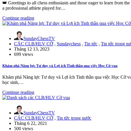
👑 Greetings to all chess enthusiasts and those eager to learn from 
a professional athlete played for…
Continue reading
SundayChessTV
CÁC CLB/HLV CỜ
,
Sundaychess
,
Tin tức
,
Tin tức trong n
Tháng 12 13, 2023
699 views
Khám phá Năng lực Tư duy và Lợi ích Tinh thần qua việc Học Cờ vua
Khám phá Năng lực Tư duy và Lợi ích Tinh thần qua việc Học Cờ 
học sinh,…
Continue reading
SundayChessTV
CÁC CLB/HLV CỜ
,
Tin tức trong nước
Tháng 6 22, 2021
500 views