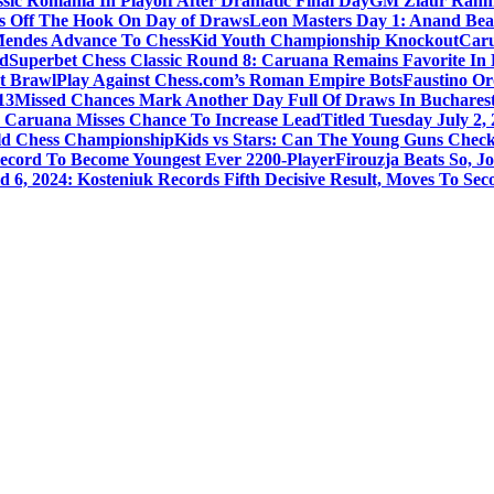
ic Romania In Playoff After Dramatic Final Day
GM Ziaur Rahma
s Off The Hook On Day of Draws
Leon Masters Day 1: Anand Beat
Mendes Advance To ChessKid Youth Championship Knockout
Caru
nd
Superbet Chess Classic Round 8: Caruana Remains Favorite In
t Brawl
Play Against Chess.com’s Roman Empire Bots
Faustino Or
13
Missed Chances Mark Another Day Full Of Draws In Buchares
: Caruana Misses Chance To Increase Lead
Titled Tuesday July 2,
ld Chess Championship
Kids vs Stars: Can The Young Guns Check
Record To Become Youngest Ever 2200-Player
Firouzja Beats So, 
 6, 2024: Kosteniuk Records Fifth Decisive Result, Moves To Sec