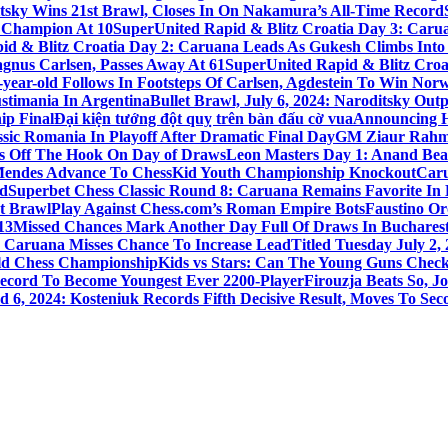
ditsky Wins 21st Brawl, Closes In On Nakamura’s All-Time Record
 Champion At 10
SuperUnited Rapid & Blitz Croatia Day 3: Car
id & Blitz Croatia Day 2: Caruana Leads As Gukesh Climbs Into
gnus Carlsen, Passes Away At 61
SuperUnited Rapid & Blitz Croa
-year-old Follows In Footsteps Of Carlsen, Agdestein To Win Norw
ustimania In Argentina
Bullet Brawl, July 6, 2024: Naroditsky Ou
ip Final
Đại kiện tướng đột quỵ trên bàn đấu cờ vua
Announcing H
ic Romania In Playoff After Dramatic Final Day
GM Ziaur Rahma
s Off The Hook On Day of Draws
Leon Masters Day 1: Anand Beat
Mendes Advance To ChessKid Youth Championship Knockout
Caru
nd
Superbet Chess Classic Round 8: Caruana Remains Favorite In
t Brawl
Play Against Chess.com’s Roman Empire Bots
Faustino Or
13
Missed Chances Mark Another Day Full Of Draws In Buchares
: Caruana Misses Chance To Increase Lead
Titled Tuesday July 2,
ld Chess Championship
Kids vs Stars: Can The Young Guns Check
Record To Become Youngest Ever 2200-Player
Firouzja Beats So, 
 6, 2024: Kosteniuk Records Fifth Decisive Result, Moves To Sec