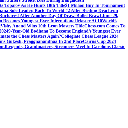
n Suffers Stroke, Dies During Bangladesh
s Topalov As He Hunts 10th Title
$1 Million Buy-In Tournament
ana Sole Leader, Back To World #2 After Beating Deac
Leon
 Bucharest After Another Day Of Draws
Bullet Brawl June 29,
o Becomes Youngest Ever International Master At 10
World’s
t
Vishy Anand Wins 10th Leon Masters Title
Chess.com Comes To
 2024
9-Year-Old Bodhana To Become England’s Youngest Ever
mate the Chess Masters Again?
Collegiate Chess League 2024
Joins Gukesh, Praggnanandhaa In 2nd Place
Cairns Cup 2024
ond
Legends, Grandmasters, Streamers Meet In Carolinas Classic