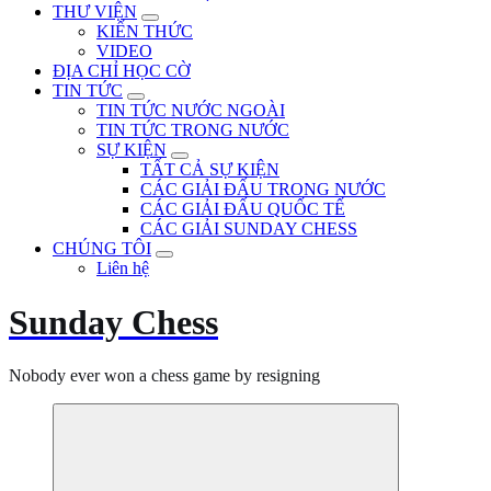
THƯ VIỆN
KIẾN THỨC
VIDEO
ĐỊA CHỈ HỌC CỜ
TIN TỨC
TIN TỨC NƯỚC NGOÀI
TIN TỨC TRONG NƯỚC
SỰ KIỆN
TẤT CẢ SỰ KIỆN
CÁC GIẢI ĐẤU TRONG NƯỚC
CÁC GIẢI ĐẤU QUỐC TẾ
CÁC GIẢI SUNDAY CHESS
CHÚNG TÔI
Liên hệ
Sunday Chess
Nobody ever won a chess game by resigning