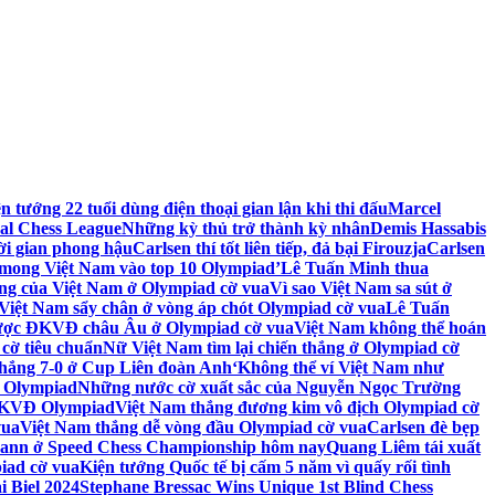
ện tướng 22 tuổi dùng điện thoại gian lận khi thi đấu
Marcel
bal Chess League
Những kỳ thủ trở thành kỳ nhân
Demis Hassabis
hời gian phong hậu
Carlsen thí tốt liên tiếp, đả bại Firouzja
Carlsen
mong Việt Nam vào top 10 Olympiad’
Lê Tuấn Minh thua
ng của Việt Nam ở Olympiad cờ vua
Vì sao Việt Nam sa sút ở
Việt Nam sẩy chân ở vòng áp chót Olympiad cờ vua
Lê Tuấn
ược ĐKVĐ châu Âu ở Olympiad cờ vua
Việt Nam không thể hoán
 cờ tiêu chuẩn
Nữ Việt Nam tìm lại chiến thắng ở Olympiad cờ
hắng 7-0 ở Cup Liên đoàn Anh
‘Không thể ví Việt Nam như
 Olympiad
Những nước cờ xuất sắc của Nguyễn Ngọc Trường
 ĐKVĐ Olympiad
Việt Nam thắng đương kim vô địch Olympiad cờ
vua
Việt Nam thắng dễ vòng đầu Olympiad cờ vua
Carlsen đè bẹp
mann ở Speed Chess Championship hôm nay
Quang Liêm tái xuất
iad cờ vua
Kiện tướng Quốc tế bị cấm 5 năm vì quấy rối tình
i Biel 2024
Stephane Bressac Wins Unique 1st Blind Chess