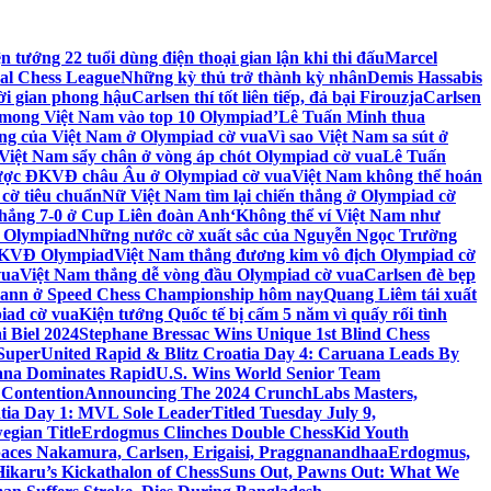
ện tướng 22 tuổi dùng điện thoại gian lận khi thi đấu
Marcel
bal Chess League
Những kỳ thủ trở thành kỳ nhân
Demis Hassabis
hời gian phong hậu
Carlsen thí tốt liên tiếp, đả bại Firouzja
Carlsen
mong Việt Nam vào top 10 Olympiad’
Lê Tuấn Minh thua
ng của Việt Nam ở Olympiad cờ vua
Vì sao Việt Nam sa sút ở
Việt Nam sẩy chân ở vòng áp chót Olympiad cờ vua
Lê Tuấn
ược ĐKVĐ châu Âu ở Olympiad cờ vua
Việt Nam không thể hoán
 cờ tiêu chuẩn
Nữ Việt Nam tìm lại chiến thắng ở Olympiad cờ
hắng 7-0 ở Cup Liên đoàn Anh
‘Không thể ví Việt Nam như
 Olympiad
Những nước cờ xuất sắc của Nguyễn Ngọc Trường
 ĐKVĐ Olympiad
Việt Nam thắng đương kim vô địch Olympiad cờ
vua
Việt Nam thắng dễ vòng đầu Olympiad cờ vua
Carlsen đè bẹp
mann ở Speed Chess Championship hôm nay
Quang Liêm tái xuất
iad cờ vua
Kiện tướng Quốc tế bị cấm 5 năm vì quấy rối tình
i Biel 2024
Stephane Bressac Wins Unique 1st Blind Chess
SuperUnited Rapid & Blitz Croatia Day 4: Caruana Leads By
uana Dominates Rapid
U.S. Wins World Senior Team
 Contention
Announcing The 2024 CrunchLabs Masters,
tia Day 1: MVL Sole Leader
Titled Tuesday July 9,
egian Title
Erdogmus Clinches Double ChessKid Youth
tpaces Nakamura, Carlsen, Erigaisi, Praggnanandhaa
Erdogmus,
ikaru’s Kickathalon of Chess
Suns Out, Pawns Out: What We