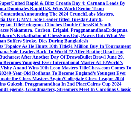
SuperUnited Rapid & Blitz Croatia Day 4: Caruana Leads By
uana Dominates Rapid
U.S. Wins World Senior Team
 Contention
Announcing The 2024 CrunchLabs Masters,
tia Day 1: MVL Sole Leader
Titled Tuesday July 9,
egian Title
Erdogmus Clinches Double ChessKid Youth
tpaces Nakamura, Carlsen, Erigaisi, Praggnanandhaa
Erdogmus,
ikaru’s Kickathalon of Chess
Suns Out, Pawns Out: What We
n Suffers Stroke, Dies During Bangladesh
s Topalov As He Hunts 10th Title
$1 Million Buy-In Tournament
ana Sole Leader, Back To World #2 After Beating Deac
Leon
 Bucharest After Another Day Of Draws
Bullet Brawl June 29,
o Becomes Youngest Ever International Master At 10
World’s
t
Vishy Anand Wins 10th Leon Masters Title
Chess.com Comes To
 2024
9-Year-Old Bodhana To Become England’s Youngest Ever
mate the Chess Masters Again?
Collegiate Chess League 2024
Joins Gukesh, Praggnanandhaa In 2nd Place
Cairns Cup 2024
ond
Legends, Grandmasters, Streamers Meet In Carolinas Classic