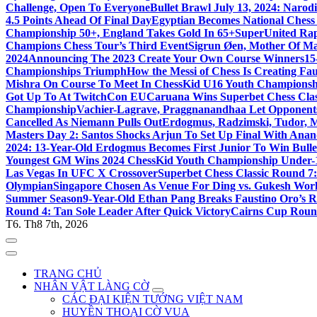
Challenge, Open To Everyone
Bullet Brawl July 13, 2024: Naro
4.5 Points Ahead Of Final Day
Egyptian Becomes National Chess
Championship 50+, England Takes Gold In 65+
SuperUnited Rap
Champions Chess Tour’s Third Event
Sigrun Øen, Mother Of Ma
2024
Announcing The 2023 Create Your Own Course Winners
15
Championships Triumph
How the Messi of Chess Is Creating Fa
Mishra On Course To Meet In ChessKid U16 Youth Championsh
Got Up To At TwitchCon EU
Caruana Wins Superbet Chess Class
Championship
Vachier-Lagrave, Praggnanandhaa Let Opponent
Cancelled As Niemann Pulls Out
Erdogmus, Radzimski, Tudor, 
Masters Day 2: Santos Shocks Arjun To Set Up Final With Ana
2024: 13-Year-Old Erdogmus Becomes First Junior To Win Bulle
Youngest GM Wins 2024 ChessKid Youth Championship Under-
Las Vegas In UFC X Crossover
Superbet Chess Classic Round 7
Olympian
Singapore Chosen As Venue For Ding vs. Gukesh Wor
Summer Season
9-Year-Old Ethan Pang Breaks Faustino Oro’s 
Round 4: Tan Sole Leader After Quick Victory
Cairns Cup Round
T6. Th8 7th, 2026
TRANG CHỦ
NHÂN VẬT LÀNG CỜ
CÁC ĐẠI KIỆN TƯỚNG VIỆT NAM
HUYỀN THOẠI CỜ VUA