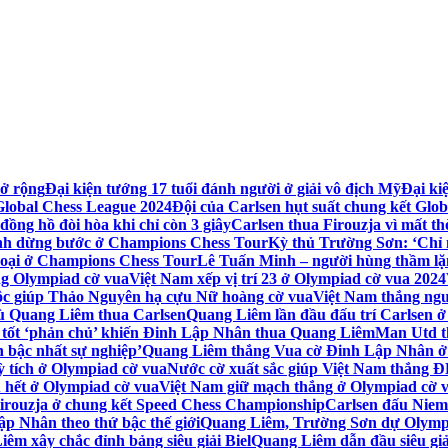
ở rộng
Đại kiện tướng 17 tuổi đánh người ở giải vô địch Mỹ
Đại ki
 Global Chess League 2024
Đội của Carlsen hụt suất chung kết Glo
đồng hồ đòi hòa khi chỉ còn 3 giây
Carlsen thua Firouzja vì mất t
inh dừng bước ở Champions Chess Tour
Kỳ thủ Trường Sơn: ‘Chỉ 
loại ở Champions Chess Tour
Lê Tuấn Minh – người hùng thầm lặ
g Olympiad cờ vua
Việt Nam xếp vị trí 23 ở Olympiad cờ vua 2024
uộc giúp Thảo Nguyên hạ cựu Nữ hoàng cờ vua
Việt Nam thắng ng
ù Quang Liêm thua Carlsen
Quang Liêm lần đầu đấu trí Carlsen ở
tốt ‘phản chủ’ khiến Đinh Lập Nhân thua Quang Liêm
Man Utd t
 bậc nhất sự nghiệp’
Quang Liêm thắng Vua cờ Đinh Lập Nhân ở
ỳ tích ở Olympiad cờ vua
Nước cờ xuất sắc giúp Việt Nam thắng
u hết ở Olympiad cờ vua
Việt Nam giữ mạch thắng ở Olympiad cờ 
Firouzja ở chung kết Speed Chess Championship
Carlsen đấu Nie
p Nhân theo thứ bậc thế giới
Quang Liêm, Trường Sơn dự Olymp
êm xây chắc đỉnh bảng siêu giải Biel
Quang Liêm dẫn đầu siêu giả