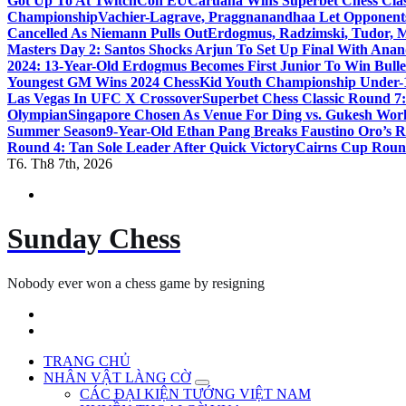
Got Up To At TwitchCon EU
Caruana Wins Superbet Chess Class
Championship
Vachier-Lagrave, Praggnanandhaa Let Opponent
Cancelled As Niemann Pulls Out
Erdogmus, Radzimski, Tudor, 
Masters Day 2: Santos Shocks Arjun To Set Up Final With Ana
2024: 13-Year-Old Erdogmus Becomes First Junior To Win Bulle
Youngest GM Wins 2024 ChessKid Youth Championship Under-
Las Vegas In UFC X Crossover
Superbet Chess Classic Round 7
Olympian
Singapore Chosen As Venue For Ding vs. Gukesh Wor
Summer Season
9-Year-Old Ethan Pang Breaks Faustino Oro’s 
Round 4: Tan Sole Leader After Quick Victory
Cairns Cup Round
T6. Th8 7th, 2026
Sunday Chess
Nobody ever won a chess game by resigning
TRANG CHỦ
NHÂN VẬT LÀNG CỜ
CÁC ĐẠI KIỆN TƯỚNG VIỆT NAM