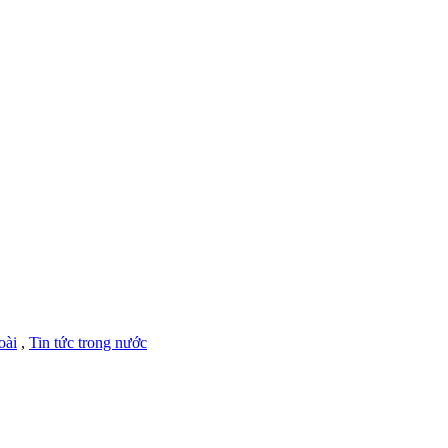
oài
,
Tin tức trong nước