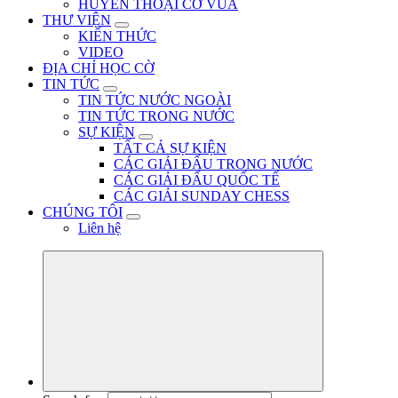
HUYỀN THOẠI CỜ VUA
THƯ VIỆN
KIẾN THỨC
VIDEO
ĐỊA CHỈ HỌC CỜ
TIN TỨC
TIN TỨC NƯỚC NGOÀI
TIN TỨC TRONG NƯỚC
SỰ KIỆN
TẤT CẢ SỰ KIỆN
CÁC GIẢI ĐẤU TRONG NƯỚC
CÁC GIẢI ĐẤU QUỐC TẾ
CÁC GIẢI SUNDAY CHESS
CHÚNG TÔI
Liên hệ