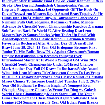
In Playoff After Dramatic Final Day
GM Ziaur Rahman Suffers
Stroke, Dies During Bangladesh Championship
Vachier-
Lagrave, Praggnanandhaa Let Opponents Off The Hook On
Day of Draws
Leon Masters Day 1: Anand Beats Topalov As He
Hunts 10th Title
$1 Million Buy-In Tournament Cancelled As
Niemann Pulls Out
Erdogmus, Radzimski, Tudor, Mendes
Advance To ChessKid Youth Championship Knockout
Caruana
Sole Leader, Back To World #2 After Beating Deac
Leon
Masters Day 2: Santos Shocks Arjun To Set Up Final With
Anand
Superbet Chess Classic Round 8: Caruana Remains
Favorite In Bucharest After Another Day Of Draws
Bullet
Brawl June 29, 2024: 13-Year-Old Erdogmus Becomes First
Junior To Win Bullet Brawl
Play Against Chess.com’s Roman
Empire Bots
Faustino Oro Becomes Youngest Ever
International Master At 10
World’s Youngest GM Wins 2024
ChessKid Youth Championship Under-13
Missed Chances
Mark Another Day Full Of Draws In Bucharest
Vishy Anand
Wins 10th Leon Masters Title
Chess.com Comes To Las Vegas
In UFC X Crossover
Superbet Chess Classic Round 7: Caruana
Misses Chance To Increase Lead
Titled Tuesday July 2, 2024
9-
Year-Old Bodhana To Become England’s Youngest Ever
Olympian
Singapore Chosen As Venue For Ding vs. Gukesh
World Chess Championship
Kids vs Stars: Can The Young
Guns Checkmate the Chess Masters Again?
Collegiate Chess
League 2024 Summer Season
9-Year-Old Ethan Pang Breaks