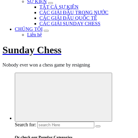
SỰ KIỆN
TẤT CẢ SỰ KIỆN
CÁC GIẢI ĐẤU TRONG NƯỚC
CÁC GIẢI ĐẤU QUỐC TẾ
CÁC GIẢI SUNDAY CHESS
CHÚNG TÔI
Liên hệ
Sunday Chess
Nobody ever won a chess game by resigning
Search for:
Or check our Popular Categories...