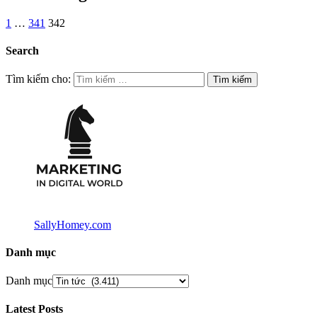
1
…
341
342
Search
Tìm kiếm cho:
SallyHomey.com
Danh mục
Danh mục
Latest Posts