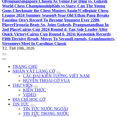
Olympian
Singapore Chosen As Venue For Ding vs. Gukesh
World Chess Championship
Kids vs Stars: Can The Young
Guns Checkmate the Chess Masters Again?
Collegiate Chess
League 2024 Summer Season
9-Year-Old Ethan Pang Breaks
Faustino Oro’s Record To Become Youngest Ever 2200-
Player
Firouzja Beats So, Joins Gukesh, Praggnanandhaa In
2nd Place
Cairns Cup 2024 Round 4: Tan Sole Leader After
Quick Victory
Cairns Cup Round 6, 2024: Kosteniuk Records
Fifth Decisive Result, Moves To Second
Legends, Grandmasters,
Streamers Meet In Carolinas Classic
T2. Th8 10th, 2026
TRANG CHỦ
NHÂN VẬT LÀNG CỜ
CÁC ĐẠI KIỆN TƯỚNG VIỆT NAM
HUYỀN THOẠI CỜ VUA
THƯ VIỆN
KIẾN THỨC
VIDEO
ĐỊA CHỈ HỌC CỜ
TIN TỨC
TIN TỨC NƯỚC NGOÀI
TIN TỨC TRONG NƯỚC