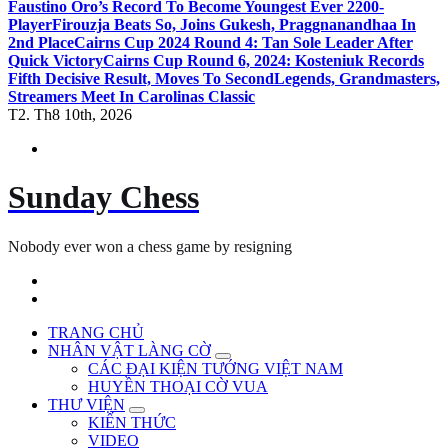
Faustino Oro’s Record To Become Youngest Ever 2200-
Player
Firouzja Beats So, Joins Gukesh, Praggnanandhaa In
2nd Place
Cairns Cup 2024 Round 4: Tan Sole Leader After
Quick Victory
Cairns Cup Round 6, 2024: Kosteniuk Records
Fifth Decisive Result, Moves To Second
Legends, Grandmasters,
Streamers Meet In Carolinas Classic
T2. Th8 10th, 2026
Sunday Chess
Nobody ever won a chess game by resigning
TRANG CHỦ
NHÂN VẬT LÀNG CỜ
CÁC ĐẠI KIỆN TƯỚNG VIỆT NAM
HUYỀN THOẠI CỜ VUA
THƯ VIỆN
KIẾN THỨC
VIDEO