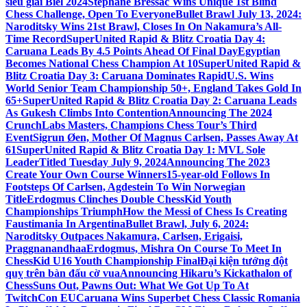
siêu giải Biel 2024
Stephane Bressac Wins Unique 1st Blind
Chess Challenge, Open To Everyone
Bullet Brawl July 13, 2024:
Naroditsky Wins 21st Brawl, Closes In On Nakamura’s All-
Time Record
SuperUnited Rapid & Blitz Croatia Day 4:
Caruana Leads By 4.5 Points Ahead Of Final Day
Egyptian
Becomes National Chess Champion At 10
SuperUnited Rapid &
Blitz Croatia Day 3: Caruana Dominates Rapid
U.S. Wins
World Senior Team Championship 50+, England Takes Gold In
65+
SuperUnited Rapid & Blitz Croatia Day 2: Caruana Leads
As Gukesh Climbs Into Contention
Announcing The 2024
CrunchLabs Masters, Champions Chess Tour’s Third
Event
Sigrun Øen, Mother Of Magnus Carlsen, Passes Away At
61
SuperUnited Rapid & Blitz Croatia Day 1: MVL Sole
Leader
Titled Tuesday July 9, 2024
Announcing The 2023
Create Your Own Course Winners
15-year-old Follows In
Footsteps Of Carlsen, Agdestein To Win Norwegian
Title
Erdogmus Clinches Double ChessKid Youth
Championships Triumph
How the Messi of Chess Is Creating
Faustimania In Argentina
Bullet Brawl, July 6, 2024:
Naroditsky Outpaces Nakamura, Carlsen, Erigaisi,
Praggnanandhaa
Erdogmus, Mishra On Course To Meet In
ChessKid U16 Youth Championship Final
Đại kiện tướng đột
quỵ trên bàn đấu cờ vua
Announcing Hikaru’s Kickathalon of
Chess
Suns Out, Pawns Out: What We Got Up To At
TwitchCon EU
Caruana Wins Superbet Chess Classic Romania