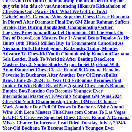
ChessKid U16 Youth Championship Final
Đại kiện tướng đột
quỵ trên bàn đấu cờ vua
Announcing Hikaru’s Kickathalon of
Chess
Suns Out, Pawns Out: What We Got Up To At
TwitchCon EU
Caruana Wins Superbet Chess Classic Romania
In Playoff After Dramatic Final Day
GM Ziaur Rahman Suffers
Stroke, Dies During Bangladesh Championship
Vachier-
Lagrave, Praggnanandhaa Let Opponents Off The Hook On
Day of Draws
Leon Masters Day 1: Anand Beats Topalov As He
Hunts 10th Title
$1 Million Buy-In Tournament Cancelled As
Niemann Pulls Out
Erdogmus, Radzimski, Tudor, Mendes
Advance To ChessKid Youth Championship Knockout
Caruana
Sole Leader, Back To World #2 After Beating Deac
Leon
Masters Day 2: Santos Shocks Arjun To Set Up Final With
Anand
Superbet Chess Classic Round 8: Caruana Remains
Favorite In Bucharest After Another Day Of Draws
Bullet
Brawl June 29, 2024: 13-Year-Old Erdogmus Becomes First
Junior To Win Bullet Brawl
Play Against Chess.com’s Roman
Empire Bots
Faustino Oro Becomes Youngest Ever
International Master At 10
World’s Youngest GM Wins 2024
ChessKid Youth Championship Under-13
Missed Chances
Mark Another Day Full Of Draws In Bucharest
Vishy Anand
Wins 10th Leon Masters Title
Chess.com Comes To Las Vegas
In UFC X Crossover
Superbet Chess Classic Round 7: Caruana
Misses Chance To Increase Lead
Titled Tuesday July 2, 2024
9-
Year-Old Bodhana To Become England’s Youngest Ever