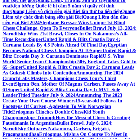
thứ bậc thế giới
Quang Liêm, Trường Sơn dự Olympiad cờ
vua
Kiện tướng Quốc tế bị cấm 5 năm vì quấy rối tình
dục
Quang Liêm vô địch siêu giải Biel lần thứ ba liên tiếp
Quang
Liêm xây chắc đỉnh bảng siêu giải Biel
Quang Liêm dẫn đầu
siêu giải Biel 2024
Stephane Bressac Wins Unique 1st Blind
Chess Challenge, Open To Everyone
Bullet Brawl July 13, 2024:
Naroditsky Wins 21st Brawl, Closes In On Nakamura’s All-
Time Record
SuperUnited Rapid & Blitz Croatia Day 4:
Caruana Leads By 4.5 Points Ahead Of Final Day
Egyptian
Becomes National Chess Champion At 10
SuperUnited Rapid &
Blitz Croatia Day 3: Caruana Dominates Rapid
U.S. Wins
World Senior Team Championship 50+, England Takes Gold In
65+
SuperUnited Rapid & Blitz Croatia Day 2: Caruana Leads
As Gukesh Climbs Into Contention
Announcing The 2024
CrunchLabs Masters, Champions Chess Tour’s Third
Event
Sigrun Øen, Mother Of Magnus Carlsen, Passes Away At
61
SuperUnited Rapid & Blitz Croatia Day 1: MVL Sole
Leader
Titled Tuesday July 9, 2024
Announcing The 2023
Create Your Own Course Winners
15-year-old Follows In
Footsteps Of Carlsen, Agdestein To Win Norwegian
Title
Erdogmus Clinches Double ChessKid Youth
Championships Triumph
How the Messi of Chess Is Creating
Faustimania In Argentina
Bullet Brawl, July 6, 2024:
Naroditsky Outpaces Nakamura, Carlsen, Erigaisi,
Praggnanandhaa
Erdogmus, Mishra On Course To Meet In