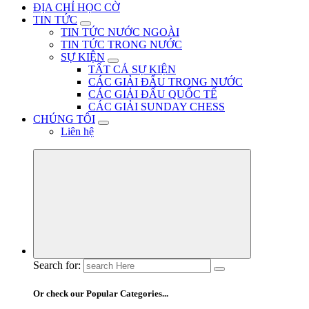
ĐỊA CHỈ HỌC CỜ
TIN TỨC
TIN TỨC NƯỚC NGOÀI
TIN TỨC TRONG NƯỚC
SỰ KIỆN
TẤT CẢ SỰ KIỆN
CÁC GIẢI ĐẤU TRONG NƯỚC
CÁC GIẢI ĐẤU QUỐC TẾ
CÁC GIẢI SUNDAY CHESS
CHÚNG TÔI
Liên hệ
Search for:
Or check our Popular Categories...