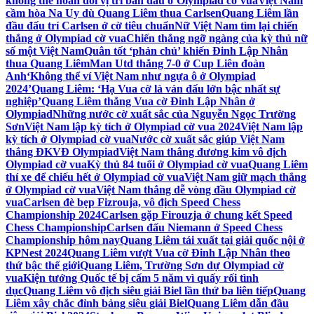
không thể hoán đổi vị trí bàn đấu ở Olympiad cờ vua
Việt Nam
cầm hòa Na Uy dù Quang Liêm thua Carlsen
Quang Liêm lần
đầu đấu trí Carlsen ở cờ tiêu chuẩn
Nữ Việt Nam tìm lại chiến
thắng ở Olympiad cờ vua
Chiến thắng ngỡ ngàng của kỳ thủ nữ
số một Việt Nam
Quân tốt ‘phản chủ’ khiến Đinh Lập Nhân
thua Quang Liêm
Man Utd thắng 7-0 ở Cup Liên đoàn
Anh
‘Không thể ví Việt Nam như ngựa ô ở Olympiad
2024’
Quang Liêm: ‘Hạ Vua cờ là ván đấu lớn bậc nhất sự
nghiệp’
Quang Liêm thắng Vua cờ Đinh Lập Nhân ở
Olympiad
Những nước cờ xuất sắc của Nguyễn Ngọc Trường
Sơn
Việt Nam lập kỳ tích ở Olympiad cờ vua 2024
Việt Nam lập
kỳ tích ở Olympiad cờ vua
Nước cờ xuất sắc giúp Việt Nam
thắng ĐKVĐ Olympiad
Việt Nam thắng đương kim vô địch
Olympiad cờ vua
Kỳ thủ 84 tuổi ở Olympiad cờ vua
Quang Liêm
thí xe để chiếu hết ở Olympiad cờ vua
Việt Nam giữ mạch thắng
ở Olympiad cờ vua
Việt Nam thắng dễ vòng đầu Olympiad cờ
vua
Carlsen đè bẹp Fizrouja, vô địch Speed Chess
Championship 2024
Carlsen gặp Firouzja ở chung kết Speed
Chess Championship
Carlsen đấu Niemann ở Speed Chess
Championship hôm nay
Quang Liêm tái xuất tại giải quốc nội ở
KPNest 2024
Quang Liêm vượt Vua cờ Đinh Lập Nhân theo
thứ bậc thế giới
Quang Liêm, Trường Sơn dự Olympiad cờ
vua
Kiện tướng Quốc tế bị cấm 5 năm vì quấy rối tình
dục
Quang Liêm vô địch siêu giải Biel lần thứ ba liên tiếp
Quang
Liêm xây chắc đỉnh bảng siêu giải Biel
Quang Liêm dẫn đầu