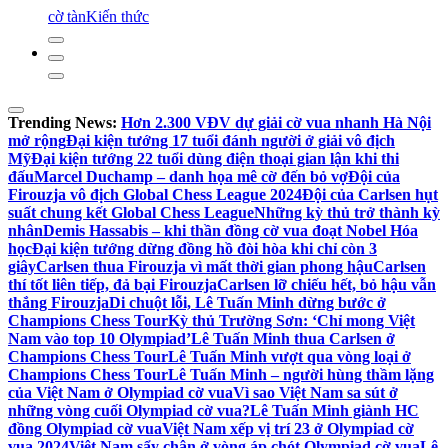
cờ tàn
Kiến thức
Trending News:
Hơn 2.300 VĐV dự giải cờ vua nhanh Hà Nội
mở rộng
Đại kiện tướng 17 tuổi đánh người ở giải vô địch
Mỹ
Đại kiện tướng 22 tuổi dùng điện thoại gian lận khi thi
đấu
Marcel Duchamp – danh họa mê cờ đến bỏ vợ
Đội của
Firouzja vô địch Global Chess League 2024
Đội của Carlsen hụt
suất chung kết Global Chess League
Những kỳ thủ trở thành kỳ
nhân
Demis Hassabis – khi thần đồng cờ vua đoạt Nobel Hóa
học
Đại kiện tướng dừng đồng hồ đòi hòa khi chỉ còn 3
giây
Carlsen thua Firouzja vì mất thời gian phong hậu
Carlsen
thí tốt liên tiếp, đả bại Firouzja
Carlsen lỡ chiếu hết, bỏ hậu vẫn
thắng Firouzja
Di chuột lỗi, Lê Tuấn Minh dừng bước ở
Champions Chess Tour
Kỳ thủ Trường Sơn: ‘Chỉ mong Việt
Nam vào top 10 Olympiad’
Lê Tuấn Minh thua Carlsen ở
Champions Chess Tour
Lê Tuấn Minh vượt qua vòng loại ở
Champions Chess Tour
Lê Tuấn Minh – người hùng thầm lặng
của Việt Nam ở Olympiad cờ vua
Vì sao Việt Nam sa sút ở
những vòng cuối Olympiad cờ vua?
Lê Tuấn Minh giành HC
đồng Olympiad cờ vua
Việt Nam xếp vị trí 23 ở Olympiad cờ
vua 2024
Việt Nam sẩy chân ở vòng áp chót Olympiad cờ vua
Lê