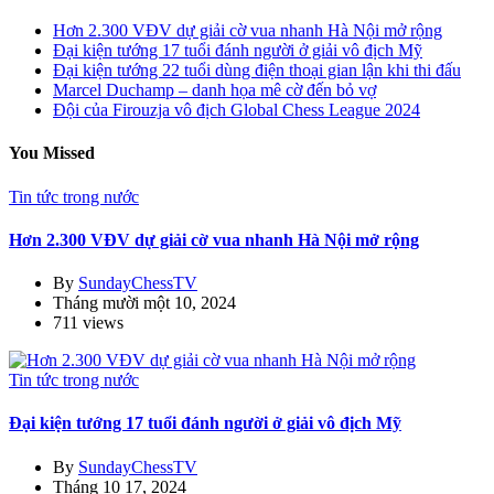
Hơn 2.300 VĐV dự giải cờ vua nhanh Hà Nội mở rộng
Đại kiện tướng 17 tuổi đánh người ở giải vô địch Mỹ
Đại kiện tướng 22 tuổi dùng điện thoại gian lận khi thi đấu
Marcel Duchamp – danh họa mê cờ đến bỏ vợ
Đội của Firouzja vô địch Global Chess League 2024
You Missed
Tin tức trong nước
Hơn 2.300 VĐV dự giải cờ vua nhanh Hà Nội mở rộng
By
SundayChessTV
Tháng mười một 10, 2024
711 views
Tin tức trong nước
Đại kiện tướng 17 tuổi đánh người ở giải vô địch Mỹ
By
SundayChessTV
Tháng 10 17, 2024