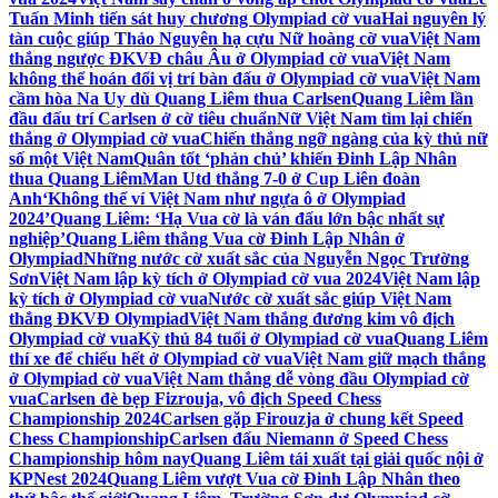
Tuấn Minh tiến sát huy chương Olympiad cờ vua
Hai nguyên lý
tàn cuộc giúp Thảo Nguyên hạ cựu Nữ hoàng cờ vua
Việt Nam
thắng ngược ĐKVĐ châu Âu ở Olympiad cờ vua
Việt Nam
không thể hoán đổi vị trí bàn đấu ở Olympiad cờ vua
Việt Nam
cầm hòa Na Uy dù Quang Liêm thua Carlsen
Quang Liêm lần
đầu đấu trí Carlsen ở cờ tiêu chuẩn
Nữ Việt Nam tìm lại chiến
thắng ở Olympiad cờ vua
Chiến thắng ngỡ ngàng của kỳ thủ nữ
số một Việt Nam
Quân tốt ‘phản chủ’ khiến Đinh Lập Nhân
thua Quang Liêm
Man Utd thắng 7-0 ở Cup Liên đoàn
Anh
‘Không thể ví Việt Nam như ngựa ô ở Olympiad
2024’
Quang Liêm: ‘Hạ Vua cờ là ván đấu lớn bậc nhất sự
nghiệp’
Quang Liêm thắng Vua cờ Đinh Lập Nhân ở
Olympiad
Những nước cờ xuất sắc của Nguyễn Ngọc Trường
Sơn
Việt Nam lập kỳ tích ở Olympiad cờ vua 2024
Việt Nam lập
kỳ tích ở Olympiad cờ vua
Nước cờ xuất sắc giúp Việt Nam
thắng ĐKVĐ Olympiad
Việt Nam thắng đương kim vô địch
Olympiad cờ vua
Kỳ thủ 84 tuổi ở Olympiad cờ vua
Quang Liêm
thí xe để chiếu hết ở Olympiad cờ vua
Việt Nam giữ mạch thắng
ở Olympiad cờ vua
Việt Nam thắng dễ vòng đầu Olympiad cờ
vua
Carlsen đè bẹp Fizrouja, vô địch Speed Chess
Championship 2024
Carlsen gặp Firouzja ở chung kết Speed
Chess Championship
Carlsen đấu Niemann ở Speed Chess
Championship hôm nay
Quang Liêm tái xuất tại giải quốc nội ở
KPNest 2024
Quang Liêm vượt Vua cờ Đinh Lập Nhân theo