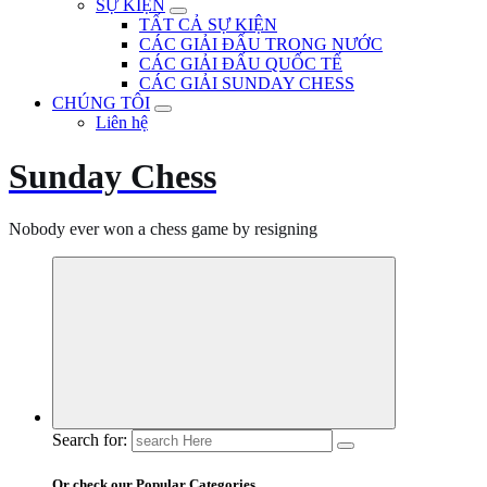
SỰ KIỆN
TẤT CẢ SỰ KIỆN
CÁC GIẢI ĐẤU TRONG NƯỚC
CÁC GIẢI ĐẤU QUỐC TẾ
CÁC GIẢI SUNDAY CHESS
CHÚNG TÔI
Liên hệ
Sunday Chess
Nobody ever won a chess game by resigning
Search for:
Or check our Popular Categories...