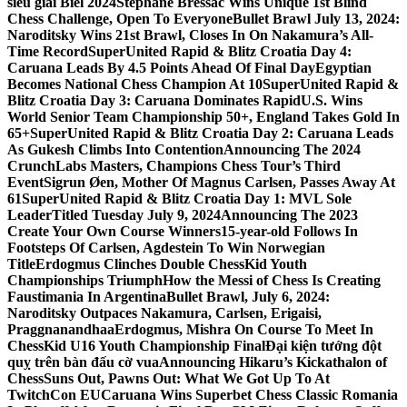
siêu giải Biel 2024
Stephane Bressac Wins Unique 1st Blind
Chess Challenge, Open To Everyone
Bullet Brawl July 13, 2024:
Naroditsky Wins 21st Brawl, Closes In On Nakamura’s All-
Time Record
SuperUnited Rapid & Blitz Croatia Day 4:
Caruana Leads By 4.5 Points Ahead Of Final Day
Egyptian
Becomes National Chess Champion At 10
SuperUnited Rapid &
Blitz Croatia Day 3: Caruana Dominates Rapid
U.S. Wins
World Senior Team Championship 50+, England Takes Gold In
65+
SuperUnited Rapid & Blitz Croatia Day 2: Caruana Leads
As Gukesh Climbs Into Contention
Announcing The 2024
CrunchLabs Masters, Champions Chess Tour’s Third
Event
Sigrun Øen, Mother Of Magnus Carlsen, Passes Away At
61
SuperUnited Rapid & Blitz Croatia Day 1: MVL Sole
Leader
Titled Tuesday July 9, 2024
Announcing The 2023
Create Your Own Course Winners
15-year-old Follows In
Footsteps Of Carlsen, Agdestein To Win Norwegian
Title
Erdogmus Clinches Double ChessKid Youth
Championships Triumph
How the Messi of Chess Is Creating
Faustimania In Argentina
Bullet Brawl, July 6, 2024:
Naroditsky Outpaces Nakamura, Carlsen, Erigaisi,
Praggnanandhaa
Erdogmus, Mishra On Course To Meet In
ChessKid U16 Youth Championship Final
Đại kiện tướng đột
quỵ trên bàn đấu cờ vua
Announcing Hikaru’s Kickathalon of
Chess
Suns Out, Pawns Out: What We Got Up To At
TwitchCon EU
Caruana Wins Superbet Chess Classic Romania