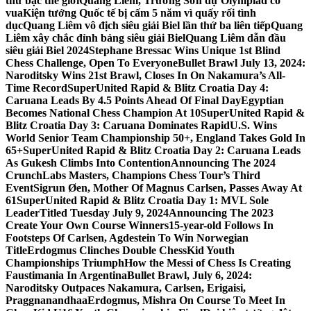
thứ bậc thế giới
Quang Liêm, Trường Sơn dự Olympiad cờ
vua
Kiện tướng Quốc tế bị cấm 5 năm vì quấy rối tình
dục
Quang Liêm vô địch siêu giải Biel lần thứ ba liên tiếp
Quang
Liêm xây chắc đỉnh bảng siêu giải Biel
Quang Liêm dẫn đầu
siêu giải Biel 2024
Stephane Bressac Wins Unique 1st Blind
Chess Challenge, Open To Everyone
Bullet Brawl July 13, 2024:
Naroditsky Wins 21st Brawl, Closes In On Nakamura’s All-
Time Record
SuperUnited Rapid & Blitz Croatia Day 4:
Caruana Leads By 4.5 Points Ahead Of Final Day
Egyptian
Becomes National Chess Champion At 10
SuperUnited Rapid &
Blitz Croatia Day 3: Caruana Dominates Rapid
U.S. Wins
World Senior Team Championship 50+, England Takes Gold In
65+
SuperUnited Rapid & Blitz Croatia Day 2: Caruana Leads
As Gukesh Climbs Into Contention
Announcing The 2024
CrunchLabs Masters, Champions Chess Tour’s Third
Event
Sigrun Øen, Mother Of Magnus Carlsen, Passes Away At
61
SuperUnited Rapid & Blitz Croatia Day 1: MVL Sole
Leader
Titled Tuesday July 9, 2024
Announcing The 2023
Create Your Own Course Winners
15-year-old Follows In
Footsteps Of Carlsen, Agdestein To Win Norwegian
Title
Erdogmus Clinches Double ChessKid Youth
Championships Triumph
How the Messi of Chess Is Creating
Faustimania In Argentina
Bullet Brawl, July 6, 2024:
Naroditsky Outpaces Nakamura, Carlsen, Erigaisi,
Praggnanandhaa
Erdogmus, Mishra On Course To Meet In