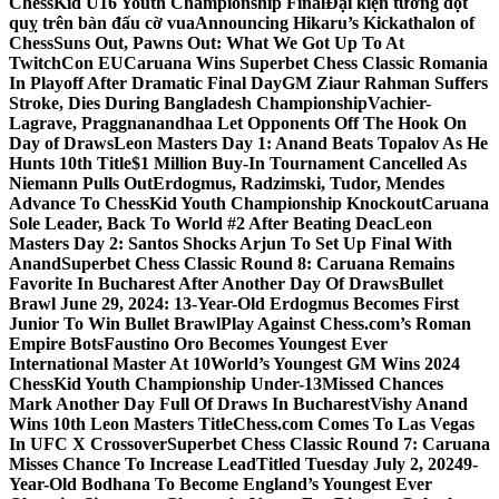
ChessKid U16 Youth Championship Final
Đại kiện tướng đột
quỵ trên bàn đấu cờ vua
Announcing Hikaru’s Kickathalon of
Chess
Suns Out, Pawns Out: What We Got Up To At
TwitchCon EU
Caruana Wins Superbet Chess Classic Romania
In Playoff After Dramatic Final Day
GM Ziaur Rahman Suffers
Stroke, Dies During Bangladesh Championship
Vachier-
Lagrave, Praggnanandhaa Let Opponents Off The Hook On
Day of Draws
Leon Masters Day 1: Anand Beats Topalov As He
Hunts 10th Title
$1 Million Buy-In Tournament Cancelled As
Niemann Pulls Out
Erdogmus, Radzimski, Tudor, Mendes
Advance To ChessKid Youth Championship Knockout
Caruana
Sole Leader, Back To World #2 After Beating Deac
Leon
Masters Day 2: Santos Shocks Arjun To Set Up Final With
Anand
Superbet Chess Classic Round 8: Caruana Remains
Favorite In Bucharest After Another Day Of Draws
Bullet
Brawl June 29, 2024: 13-Year-Old Erdogmus Becomes First
Junior To Win Bullet Brawl
Play Against Chess.com’s Roman
Empire Bots
Faustino Oro Becomes Youngest Ever
International Master At 10
World’s Youngest GM Wins 2024
ChessKid Youth Championship Under-13
Missed Chances
Mark Another Day Full Of Draws In Bucharest
Vishy Anand
Wins 10th Leon Masters Title
Chess.com Comes To Las Vegas
In UFC X Crossover
Superbet Chess Classic Round 7: Caruana
Misses Chance To Increase Lead
Titled Tuesday July 2, 2024
9-
Year-Old Bodhana To Become England’s Youngest Ever