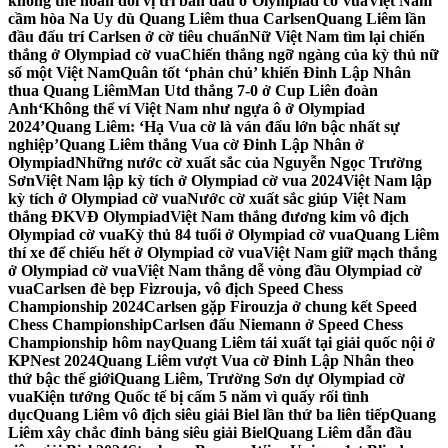
không thể hoán đổi vị trí bàn đấu ở Olympiad cờ vua
Việt Nam
cầm hòa Na Uy dù Quang Liêm thua Carlsen
Quang Liêm lần
đầu đấu trí Carlsen ở cờ tiêu chuẩn
Nữ Việt Nam tìm lại chiến
thắng ở Olympiad cờ vua
Chiến thắng ngỡ ngàng của kỳ thủ nữ
số một Việt Nam
Quân tốt ‘phản chủ’ khiến Đinh Lập Nhân
thua Quang Liêm
Man Utd thắng 7-0 ở Cup Liên đoàn
Anh
‘Không thể ví Việt Nam như ngựa ô ở Olympiad
2024’
Quang Liêm: ‘Hạ Vua cờ là ván đấu lớn bậc nhất sự
nghiệp’
Quang Liêm thắng Vua cờ Đinh Lập Nhân ở
Olympiad
Những nước cờ xuất sắc của Nguyễn Ngọc Trường
Sơn
Việt Nam lập kỳ tích ở Olympiad cờ vua 2024
Việt Nam lập
kỳ tích ở Olympiad cờ vua
Nước cờ xuất sắc giúp Việt Nam
thắng ĐKVĐ Olympiad
Việt Nam thắng đương kim vô địch
Olympiad cờ vua
Kỳ thủ 84 tuổi ở Olympiad cờ vua
Quang Liêm
thí xe để chiếu hết ở Olympiad cờ vua
Việt Nam giữ mạch thắng
ở Olympiad cờ vua
Việt Nam thắng dễ vòng đầu Olympiad cờ
vua
Carlsen đè bẹp Fizrouja, vô địch Speed Chess
Championship 2024
Carlsen gặp Firouzja ở chung kết Speed
Chess Championship
Carlsen đấu Niemann ở Speed Chess
Championship hôm nay
Quang Liêm tái xuất tại giải quốc nội ở
KPNest 2024
Quang Liêm vượt Vua cờ Đinh Lập Nhân theo
thứ bậc thế giới
Quang Liêm, Trường Sơn dự Olympiad cờ
vua
Kiện tướng Quốc tế bị cấm 5 năm vì quấy rối tình
dục
Quang Liêm vô địch siêu giải Biel lần thứ ba liên tiếp
Quang
Liêm xây chắc đỉnh bảng siêu giải Biel
Quang Liêm dẫn đầu