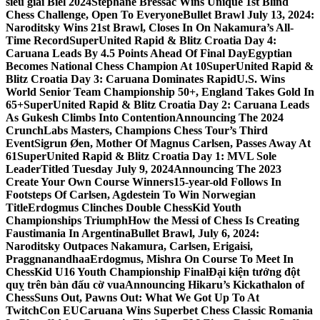
siêu giải Biel 2024
Stephane Bressac Wins Unique 1st Blind
Chess Challenge, Open To Everyone
Bullet Brawl July 13, 2024:
Naroditsky Wins 21st Brawl, Closes In On Nakamura’s All-
Time Record
SuperUnited Rapid & Blitz Croatia Day 4:
Caruana Leads By 4.5 Points Ahead Of Final Day
Egyptian
Becomes National Chess Champion At 10
SuperUnited Rapid &
Blitz Croatia Day 3: Caruana Dominates Rapid
U.S. Wins
World Senior Team Championship 50+, England Takes Gold In
65+
SuperUnited Rapid & Blitz Croatia Day 2: Caruana Leads
As Gukesh Climbs Into Contention
Announcing The 2024
CrunchLabs Masters, Champions Chess Tour’s Third
Event
Sigrun Øen, Mother Of Magnus Carlsen, Passes Away At
61
SuperUnited Rapid & Blitz Croatia Day 1: MVL Sole
Leader
Titled Tuesday July 9, 2024
Announcing The 2023
Create Your Own Course Winners
15-year-old Follows In
Footsteps Of Carlsen, Agdestein To Win Norwegian
Title
Erdogmus Clinches Double ChessKid Youth
Championships Triumph
How the Messi of Chess Is Creating
Faustimania In Argentina
Bullet Brawl, July 6, 2024:
Naroditsky Outpaces Nakamura, Carlsen, Erigaisi,
Praggnanandhaa
Erdogmus, Mishra On Course To Meet In
ChessKid U16 Youth Championship Final
Đại kiện tướng đột
quỵ trên bàn đấu cờ vua
Announcing Hikaru’s Kickathalon of
Chess
Suns Out, Pawns Out: What We Got Up To At
TwitchCon EU
Caruana Wins Superbet Chess Classic Romania