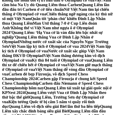
không thể hoán đổi vị trí bàn đấu ở Olympiad cờ vua
Việt Nam
cầm hòa Na Uy dù Quang Liêm thua Carlsen
Quang Liêm lần
đầu đấu trí Carlsen ở cờ tiêu chuẩn
Nữ Việt Nam tìm lại chiến
thắng ở Olympiad cờ vua
Chiến thắng ngỡ ngàng của kỳ thủ nữ
số một Việt Nam
Quân tốt ‘phản chủ’ khiến Đinh Lập Nhân
thua Quang Liêm
Man Utd thắng 7-0 ở Cup Liên đoàn
Anh
‘Không thể ví Việt Nam như ngựa ô ở Olympiad
2024’
Quang Liêm: ‘Hạ Vua cờ là ván đấu lớn bậc nhất sự
nghiệp’
Quang Liêm thắng Vua cờ Đinh Lập Nhân ở
Olympiad
Những nước cờ xuất sắc của Nguyễn Ngọc Trường
Sơn
Việt Nam lập kỳ tích ở Olympiad cờ vua 2024
Việt Nam lập
kỳ tích ở Olympiad cờ vua
Nước cờ xuất sắc giúp Việt Nam
thắng ĐKVĐ Olympiad
Việt Nam thắng đương kim vô địch
Olympiad cờ vua
Kỳ thủ 84 tuổi ở Olympiad cờ vua
Quang Liêm
thí xe để chiếu hết ở Olympiad cờ vua
Việt Nam giữ mạch thắng
ở Olympiad cờ vua
Việt Nam thắng dễ vòng đầu Olympiad cờ
vua
Carlsen đè bẹp Fizrouja, vô địch Speed Chess
Championship 2024
Carlsen gặp Firouzja ở chung kết Speed
Chess Championship
Carlsen đấu Niemann ở Speed Chess
Championship hôm nay
Quang Liêm tái xuất tại giải quốc nội ở
KPNest 2024
Quang Liêm vượt Vua cờ Đinh Lập Nhân theo
thứ bậc thế giới
Quang Liêm, Trường Sơn dự Olympiad cờ
vua
Kiện tướng Quốc tế bị cấm 5 năm vì quấy rối tình
dục
Quang Liêm vô địch siêu giải Biel lần thứ ba liên tiếp
Quang
Liêm xây chắc đỉnh bảng siêu giải Biel
Quang Liêm dẫn đầu