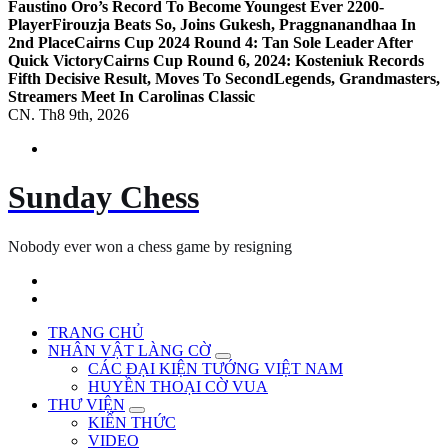
Faustino Oro’s Record To Become Youngest Ever 2200-
Player
Firouzja Beats So, Joins Gukesh, Praggnanandhaa In
2nd Place
Cairns Cup 2024 Round 4: Tan Sole Leader After
Quick Victory
Cairns Cup Round 6, 2024: Kosteniuk Records
Fifth Decisive Result, Moves To Second
Legends, Grandmasters,
Streamers Meet In Carolinas Classic
CN. Th8 9th, 2026
Sunday Chess
Nobody ever won a chess game by resigning
TRANG CHỦ
NHÂN VẬT LÀNG CỜ
CÁC ĐẠI KIỆN TƯỚNG VIỆT NAM
HUYỀN THOẠI CỜ VUA
THƯ VIỆN
KIẾN THỨC
VIDEO