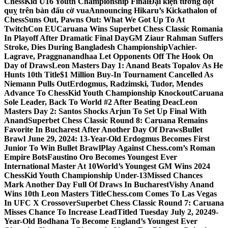
ChessKid U16 Youth Championship Final
Đại kiện tướng đột
quỵ trên bàn đấu cờ vua
Announcing Hikaru’s Kickathalon of
Chess
Suns Out, Pawns Out: What We Got Up To At
TwitchCon EU
Caruana Wins Superbet Chess Classic Romania
In Playoff After Dramatic Final Day
GM Ziaur Rahman Suffers
Stroke, Dies During Bangladesh Championship
Vachier-
Lagrave, Praggnanandhaa Let Opponents Off The Hook On
Day of Draws
Leon Masters Day 1: Anand Beats Topalov As He
Hunts 10th Title
$1 Million Buy-In Tournament Cancelled As
Niemann Pulls Out
Erdogmus, Radzimski, Tudor, Mendes
Advance To ChessKid Youth Championship Knockout
Caruana
Sole Leader, Back To World #2 After Beating Deac
Leon
Masters Day 2: Santos Shocks Arjun To Set Up Final With
Anand
Superbet Chess Classic Round 8: Caruana Remains
Favorite In Bucharest After Another Day Of Draws
Bullet
Brawl June 29, 2024: 13-Year-Old Erdogmus Becomes First
Junior To Win Bullet Brawl
Play Against Chess.com’s Roman
Empire Bots
Faustino Oro Becomes Youngest Ever
International Master At 10
World’s Youngest GM Wins 2024
ChessKid Youth Championship Under-13
Missed Chances
Mark Another Day Full Of Draws In Bucharest
Vishy Anand
Wins 10th Leon Masters Title
Chess.com Comes To Las Vegas
In UFC X Crossover
Superbet Chess Classic Round 7: Caruana
Misses Chance To Increase Lead
Titled Tuesday July 2, 2024
9-
Year-Old Bodhana To Become England’s Youngest Ever