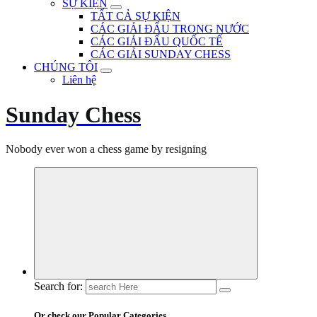
SỰ KIỆN
TẤT CẢ SỰ KIỆN
CÁC GIẢI ĐẤU TRONG NƯỚC
CÁC GIẢI ĐẤU QUỐC TẾ
CÁC GIẢI SUNDAY CHESS
CHÚNG TÔI
Liên hệ
Sunday Chess
Nobody ever won a chess game by resigning
Search for:
Or check our Popular Categories...