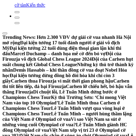
cờ tàn
Kiến thức
Trending News:
Hơn 2.300 VĐV dự giải cờ vua nhanh Hà Nội
mở rộng
Đại kiện tướng 17 tuổi đánh người ở giải vô địch
Mỹ
Đại kiện tướng 22 tuổi dùng điện thoại gian lận khi thi
đấu
Marcel Duchamp – danh họa mê cờ đến bỏ vợ
Đội của
Firouzja vô địch Global Chess League 2024
Đội của Carlsen hụt
suất chung kết Global Chess League
Những kỳ thủ trở thành kỳ
nhân
Demis Hassabis – khi thần đồng cờ vua đoạt Nobel Hóa
học
Đại kiện tướng dừng đồng hồ đòi hòa khi chỉ còn 3
giây
Carlsen thua Firouzja vì mất thời gian phong hậu
Carlsen
thí tốt liên tiếp, đả bại Firouzja
Carlsen lỡ chiếu hết, bỏ hậu vẫn
thắng Firouzja
Di chuột lỗi, Lê Tuấn Minh dừng bước ở
Champions Chess Tour
Kỳ thủ Trường Sơn: ‘Chỉ mong Việt
Nam vào top 10 Olympiad’
Lê Tuấn Minh thua Carlsen ở
Champions Chess Tour
Lê Tuấn Minh vượt qua vòng loại ở
Champions Chess Tour
Lê Tuấn Minh – người hùng thầm lặng
của Việt Nam ở Olympiad cờ vua
Vì sao Việt Nam sa sút ở
những vòng cuối Olympiad cờ vua?
Lê Tuấn Minh giành HC
đồng Olympiad cờ vua
Việt Nam xếp vị trí 23 ở Olympiad cờ
vua 2024
Việt Nam sẩy chân ở vòng áp chót Olympiad cờ vua
Lê