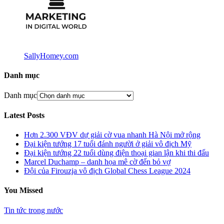
SallyHomey.com
Danh mục
Danh mục
Latest Posts
Hơn 2.300 VĐV dự giải cờ vua nhanh Hà Nội mở rộng
Đại kiện tướng 17 tuổi đánh người ở giải vô địch Mỹ
Đại kiện tướng 22 tuổi dùng điện thoại gian lận khi thi đấu
Marcel Duchamp – danh họa mê cờ đến bỏ vợ
Đội của Firouzja vô địch Global Chess League 2024
You Missed
Tin tức trong nước