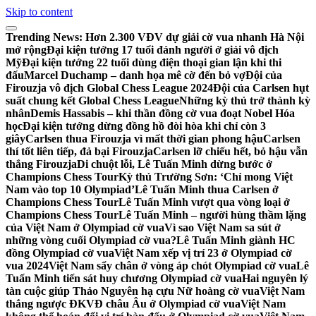
Skip to content
Trending News:
Hơn 2.300 VĐV dự giải cờ vua nhanh Hà Nội
mở rộng
Đại kiện tướng 17 tuổi đánh người ở giải vô địch
Mỹ
Đại kiện tướng 22 tuổi dùng điện thoại gian lận khi thi
đấu
Marcel Duchamp – danh họa mê cờ đến bỏ vợ
Đội của
Firouzja vô địch Global Chess League 2024
Đội của Carlsen hụt
suất chung kết Global Chess League
Những kỳ thủ trở thành kỳ
nhân
Demis Hassabis – khi thần đồng cờ vua đoạt Nobel Hóa
học
Đại kiện tướng dừng đồng hồ đòi hòa khi chỉ còn 3
giây
Carlsen thua Firouzja vì mất thời gian phong hậu
Carlsen
thí tốt liên tiếp, đả bại Firouzja
Carlsen lỡ chiếu hết, bỏ hậu vẫn
thắng Firouzja
Di chuột lỗi, Lê Tuấn Minh dừng bước ở
Champions Chess Tour
Kỳ thủ Trường Sơn: ‘Chỉ mong Việt
Nam vào top 10 Olympiad’
Lê Tuấn Minh thua Carlsen ở
Champions Chess Tour
Lê Tuấn Minh vượt qua vòng loại ở
Champions Chess Tour
Lê Tuấn Minh – người hùng thầm lặng
của Việt Nam ở Olympiad cờ vua
Vì sao Việt Nam sa sút ở
những vòng cuối Olympiad cờ vua?
Lê Tuấn Minh giành HC
đồng Olympiad cờ vua
Việt Nam xếp vị trí 23 ở Olympiad cờ
vua 2024
Việt Nam sẩy chân ở vòng áp chót Olympiad cờ vua
Lê
Tuấn Minh tiến sát huy chương Olympiad cờ vua
Hai nguyên lý
tàn cuộc giúp Thảo Nguyên hạ cựu Nữ hoàng cờ vua
Việt Nam
thắng ngược ĐKVĐ châu Âu ở Olympiad cờ vua
Việt Nam