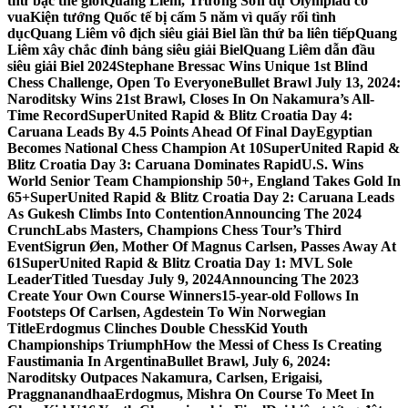
thứ bậc thế giới
Quang Liêm, Trường Sơn dự Olympiad cờ
vua
Kiện tướng Quốc tế bị cấm 5 năm vì quấy rối tình
dục
Quang Liêm vô địch siêu giải Biel lần thứ ba liên tiếp
Quang
Liêm xây chắc đỉnh bảng siêu giải Biel
Quang Liêm dẫn đầu
siêu giải Biel 2024
Stephane Bressac Wins Unique 1st Blind
Chess Challenge, Open To Everyone
Bullet Brawl July 13, 2024:
Naroditsky Wins 21st Brawl, Closes In On Nakamura’s All-
Time Record
SuperUnited Rapid & Blitz Croatia Day 4:
Caruana Leads By 4.5 Points Ahead Of Final Day
Egyptian
Becomes National Chess Champion At 10
SuperUnited Rapid &
Blitz Croatia Day 3: Caruana Dominates Rapid
U.S. Wins
World Senior Team Championship 50+, England Takes Gold In
65+
SuperUnited Rapid & Blitz Croatia Day 2: Caruana Leads
As Gukesh Climbs Into Contention
Announcing The 2024
CrunchLabs Masters, Champions Chess Tour’s Third
Event
Sigrun Øen, Mother Of Magnus Carlsen, Passes Away At
61
SuperUnited Rapid & Blitz Croatia Day 1: MVL Sole
Leader
Titled Tuesday July 9, 2024
Announcing The 2023
Create Your Own Course Winners
15-year-old Follows In
Footsteps Of Carlsen, Agdestein To Win Norwegian
Title
Erdogmus Clinches Double ChessKid Youth
Championships Triumph
How the Messi of Chess Is Creating
Faustimania In Argentina
Bullet Brawl, July 6, 2024:
Naroditsky Outpaces Nakamura, Carlsen, Erigaisi,
Praggnanandhaa
Erdogmus, Mishra On Course To Meet In