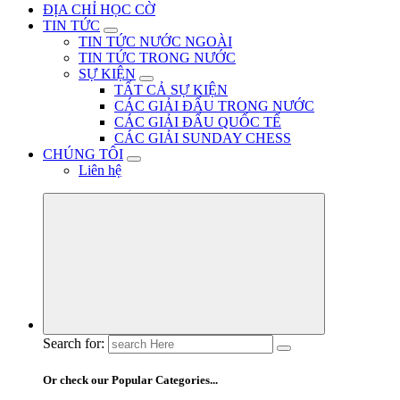
ĐỊA CHỈ HỌC CỜ
TIN TỨC
TIN TỨC NƯỚC NGOÀI
TIN TỨC TRONG NƯỚC
SỰ KIỆN
TẤT CẢ SỰ KIỆN
CÁC GIẢI ĐẤU TRONG NƯỚC
CÁC GIẢI ĐẤU QUỐC TẾ
CÁC GIẢI SUNDAY CHESS
CHÚNG TÔI
Liên hệ
Search for:
Or check our Popular Categories...