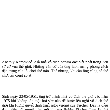
Anatoly Karpov có lẽ là nhà vô địch cờ vua đặc biệt nhất trong lịch
sử cờ vua thế giới. Những ván cờ của ông luôn mang phong cách
đặc trưng của lối chơi thế trận. Thế nhưng, khi cần ông cũng có thể
chơi tấn công ào ạt
Sinh ngày 23/05/1951, ông trở thành nhà vô địch thế giới vào năm
1975 khi không tốn một hơi sức nào để bước lên ngôi vô địch thế
giới khi FIDE quyết định truất ngôi vương của Fischer. Đây là điều
đáng tiếc với người hâm mộ khi mà Bobby Fischer đang là nhà