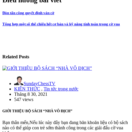
Đòn tấn công quyết định ván cờ
Tổng hợp một số thế chiếu hết cơ bản và kỹ năng tính toán trong cờ vua
Related Posts
SundayChessTV
KIẾN THỨC
,
Tin tức trong nước
Tháng 8 30, 2021
547 views
GIỚI THIỆU BỘ SÁCH “NHÀ VÔ ĐỊCH”
Bạn thân mến,Nếu lúc này đây bạn đang băn khoăn liệu có bộ sách
nào có thể giúp con trẻ sớm thành công trong các giải đấu cờ vua