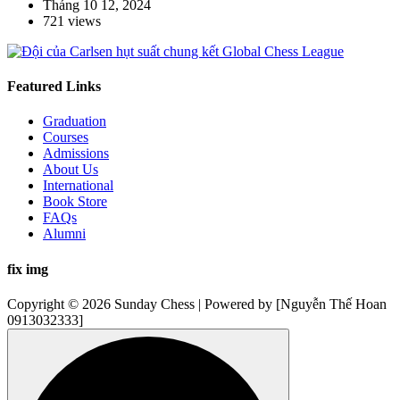
Tháng 10 12, 2024
721 views
Featured Links
Graduation
Courses
Admissions
About Us
International
Book Store
FAQs
Alumni
fix img
Copyright © 2026 Sunday Chess | Powered by [Nguyễn Thế Hoan
0913032333]