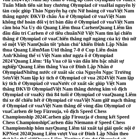
Tuấn Minh tiến sát huy chương Olympiad cờ vua
Hai nguyên lý
tàn cuộc giúp Thảo Nguyên hạ cựu Nữ hoàng cờ vua
Việt Nam
thắng ngược ĐKVĐ châu Âu ở Olympiad cờ vua
Việt Nam
không thể hoán đổi vị trí bàn đấu ở Olympiad cờ vua
Việt Nam
cầm hòa Na Uy dù Quang Liêm thua Carlsen
Quang Liêm lần
đầu đấu trí Carlsen ở cờ tiêu chuẩn
Nữ Việt Nam tìm lại chiến
thắng ở Olympiad cờ vua
Chiến thắng ngỡ ngàng của kỳ thủ nữ
số một Việt Nam
Quân tốt ‘phản chủ’ khiến Đinh Lập Nhân
thua Quang Liêm
Man Utd thắng 7-0 ở Cup Liên đoàn
Anh
‘Không thể ví Việt Nam như ngựa ô ở Olympiad
2024’
Quang Liêm: ‘Hạ Vua cờ là ván đấu lớn bậc nhất sự
nghiệp’
Quang Liêm thắng Vua cờ Đinh Lập Nhân ở
Olympiad
Những nước cờ xuất sắc của Nguyễn Ngọc Trường
Sơn
Việt Nam lập kỳ tích ở Olympiad cờ vua 2024
Việt Nam lập
kỳ tích ở Olympiad cờ vua
Nước cờ xuất sắc giúp Việt Nam
thắng ĐKVĐ Olympiad
Việt Nam thắng đương kim vô địch
Olympiad cờ vua
Kỳ thủ 84 tuổi ở Olympiad cờ vua
Quang Liêm
thí xe để chiếu hết ở Olympiad cờ vua
Việt Nam giữ mạch thắng
ở Olympiad cờ vua
Việt Nam thắng dễ vòng đầu Olympiad cờ
vua
Carlsen đè bẹp Fizrouja, vô địch Speed Chess
Championship 2024
Carlsen gặp Firouzja ở chung kết Speed
Chess Championship
Carlsen đấu Niemann ở Speed Chess
Championship hôm nay
Quang Liêm tái xuất tại giải quốc nội ở
KPNest 2024
Quang Liêm vượt Vua cờ Đinh Lập Nhân theo