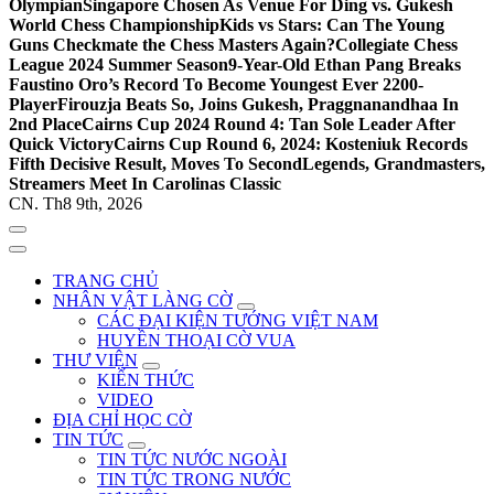
Olympian
Singapore Chosen As Venue For Ding vs. Gukesh
World Chess Championship
Kids vs Stars: Can The Young
Guns Checkmate the Chess Masters Again?
Collegiate Chess
League 2024 Summer Season
9-Year-Old Ethan Pang Breaks
Faustino Oro’s Record To Become Youngest Ever 2200-
Player
Firouzja Beats So, Joins Gukesh, Praggnanandhaa In
2nd Place
Cairns Cup 2024 Round 4: Tan Sole Leader After
Quick Victory
Cairns Cup Round 6, 2024: Kosteniuk Records
Fifth Decisive Result, Moves To Second
Legends, Grandmasters,
Streamers Meet In Carolinas Classic
CN. Th8 9th, 2026
TRANG CHỦ
NHÂN VẬT LÀNG CỜ
CÁC ĐẠI KIỆN TƯỚNG VIỆT NAM
HUYỀN THOẠI CỜ VUA
THƯ VIỆN
KIẾN THỨC
VIDEO
ĐỊA CHỈ HỌC CỜ
TIN TỨC
TIN TỨC NƯỚC NGOÀI
TIN TỨC TRONG NƯỚC