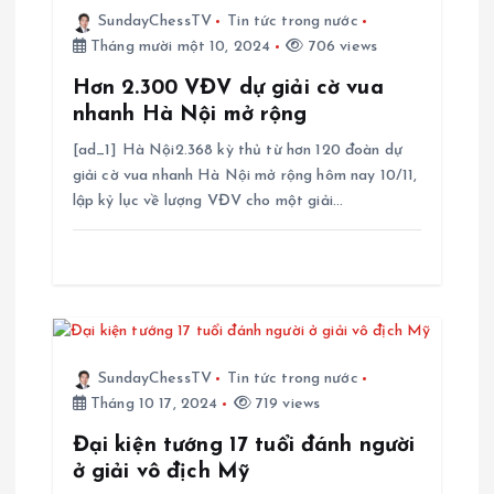
ớ
SundayChessTV
Tin tức trong nước
n
Tháng mười một 10, 2024
706 views
Hơn 2.300 VĐV dự giải cờ vua
g
nhanh Hà Nội mở rộng
[ad_1] Hà Nội2.368 kỳ thủ từ hơn 120 đoàn dự
b
giải cờ vua nhanh Hà Nội mở rộng hôm nay 10/11,
lập kỷ lục về lượng VĐV cho một giải…
à
i
v
i
SundayChessTV
Tin tức trong nước
Tháng 10 17, 2024
719 views
ế
Đại kiện tướng 17 tuổi đánh người
ở giải vô địch Mỹ
t