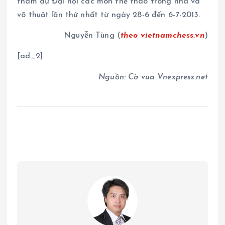
tham dự Đại hội các môn thể thao trong nhà và
võ thuật lần thứ nhất từ ngày 28-6 đến 6-7-2013.
Nguyễn Tùng (
theo vietnamchess.vn
)
[ad_2]
Nguồn: Cờ vua Vnexpress.net