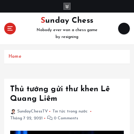
S
k
i
Sunday Chess
p
Nobody ever won a chess game
t
by resigning
o
c
o
Home
n
t
e
n
t
Thủ tướng gửi thư khen Lê
Quang Liêm
SundayChessTV
Tin tức trong nước
Tháng 7 22, 2021
0 Comments