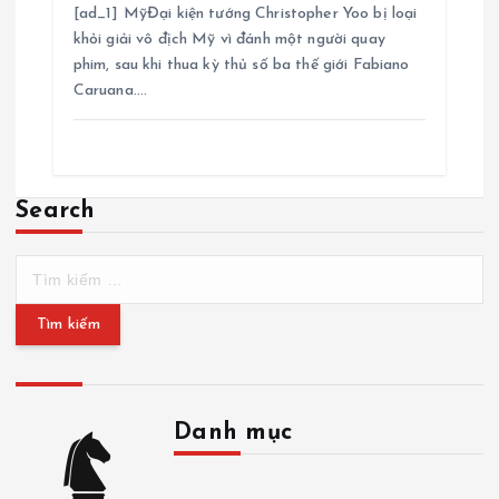
[ad_1] MỹĐại kiện tướng Christopher Yoo bị loại
khỏi giải vô địch Mỹ vì đánh một người quay
phim, sau khi thua kỳ thủ số ba thế giới Fabiano
Caruana.…
Search
T
ì
m
k
i
ế
m
Danh mục
c
h
D
o