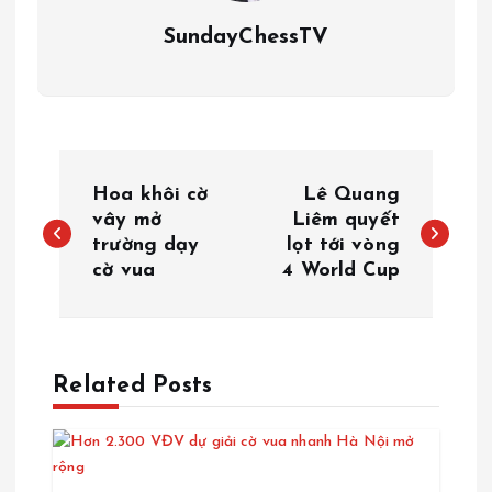
SundayChessTV
Đ
Hoa khôi cờ
Lê Quang
i
vây mở
Liêm quyết
trường dạy
lọt tới vòng
cờ vua
4 World Cup
ề
u
h
Related Posts
ư