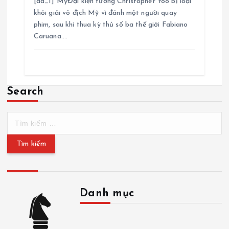
[ad_1] MỹĐại kiện tướng Christopher Yoo bị loại
khỏi giải vô địch Mỹ vì đánh một người quay
phim, sau khi thua kỳ thủ số ba thế giới Fabiano
Caruana.…
Search
T
ì
m
k
i
ế
m
Danh mục
c
h
D
o