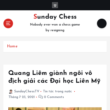
S
k
i
Sunday Chess
p
Nobody ever won a chess game
t
by resigning
o
c
o
Home
n
t
e
n
t
Quang Liêm giành ngôi vô
địch giải các Đại học Liên Mỹ
SundayChessTV
Tin tức trong nước
Tháng 7 23, 2021
0 Comments