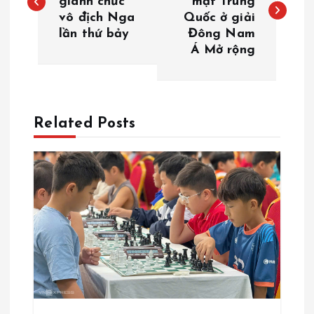
giành chức
mặt Trung
vô địch Nga
Quốc ở giải
ề
lần thứ bảy
Đông Nam
Á Mở rộng
u
h
ư
Related Posts
ớ
n
g
b
à