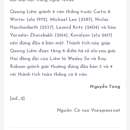
đội Đại học Công nghệ Texas.
Quang Liêm giành 4 ván thắng trước Curtis A
Winter (elo 1972), Michael Lee (2387), Niclas
Huschenbeth (2537), Leonid Kritz (2604) và hòa
Yaroslav Zherebukh (2614), Kovalyov (elo 2617)
nên đứng đầu ở bàn một. Thành tích này giúp
Quang Liêm được tăng 6 điểm hệ số elo sau giải.
Hai đồng đội của Liêm là Wesley So và Ray
Robson giành giải thưởng đứng đầu bàn 3 và 4
với thành tích toàn thắng cả 6 ván.
Nguyễn Tùng
[ad_2]
Nguồn: Cờ vua Vnexpress.net