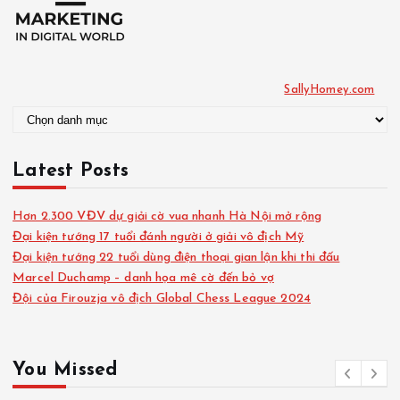
a
:
n
h
m
ụ
SallyHomey.com
c
Latest Posts
Hơn 2.300 VĐV dự giải cờ vua nhanh Hà Nội mở rộng
Đại kiện tướng 17 tuổi đánh người ở giải vô địch Mỹ
Đại kiện tướng 22 tuổi dùng điện thoại gian lận khi thi đấu
Marcel Duchamp – danh họa mê cờ đến bỏ vợ
Đội của Firouzja vô địch Global Chess League 2024
You Missed