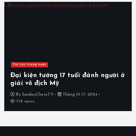
Tin tức trong nước
gười ở
Đại kiện tướng 22 tuổi dùng đ
thoại gian lận khi thi đấu
By
SundayChessTV
Tháng 10 15, 2024
796 views