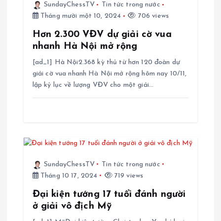
SundayChessTV
Tin tức trong nước
i
Tháng mười một 10, 2024
706 views
v
Hơn 2.300 VĐV dự giải cờ vua
nhanh Hà Nội mở rộng
i
[ad_1] Hà Nội2.368 kỳ thủ từ hơn 120 đoàn dự
giải cờ vua nhanh Hà Nội mở rộng hôm nay 10/11,
ế
lập kỷ lục về lượng VĐV cho một giải…
t
SundayChessTV
Tin tức trong nước
Tháng 10 17, 2024
719 views
Đại kiện tướng 17 tuổi đánh người
ở giải vô địch Mỹ