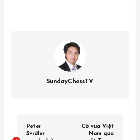
SundayChessTV
Đ
Peter
Cờ vua Việt
i
Svidler
Nam qua