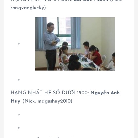
rongvanglucky)
HẠNG NHẤT HỆ SỐ DƯỚI 1500:
Nguyễn Anh
Huy
(Nick: magushuy2010).