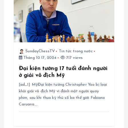
SundayChessTV
Tin tức trong nước
Tháng 10 17, 2024
717 views
Đại kiện tướng 17 tuổi đánh người
ở giải vô địch Mỹ
[ad_1] MỹĐại kiện tướng Christopher Yoo bị loại
khỏi giải vô địch Mỹ vì đánh một người quay
phim, sau khi thua kỳ thủ số ba thế giới Fabiano
Caruana.…