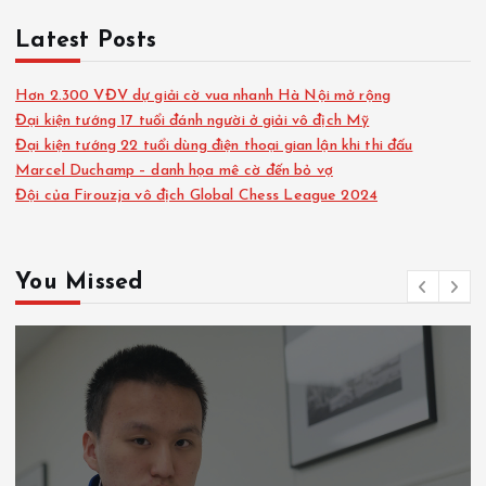
Latest Posts
Hơn 2.300 VĐV dự giải cờ vua nhanh Hà Nội mở rộng
Đại kiện tướng 17 tuổi đánh người ở giải vô địch Mỹ
Đại kiện tướng 22 tuổi dùng điện thoại gian lận khi thi đấu
Marcel Duchamp – danh họa mê cờ đến bỏ vợ
Đội của Firouzja vô địch Global Chess League 2024
You Missed