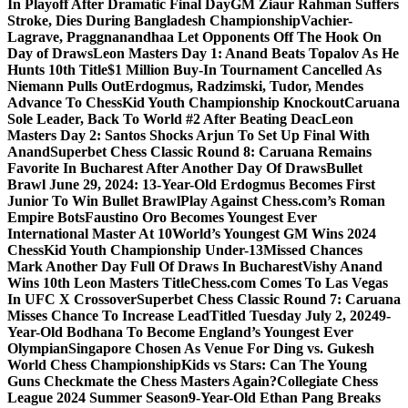
In Playoff After Dramatic Final Day
GM Ziaur Rahman Suffers
Stroke, Dies During Bangladesh Championship
Vachier-
Lagrave, Praggnanandhaa Let Opponents Off The Hook On
Day of Draws
Leon Masters Day 1: Anand Beats Topalov As He
Hunts 10th Title
$1 Million Buy-In Tournament Cancelled As
Niemann Pulls Out
Erdogmus, Radzimski, Tudor, Mendes
Advance To ChessKid Youth Championship Knockout
Caruana
Sole Leader, Back To World #2 After Beating Deac
Leon
Masters Day 2: Santos Shocks Arjun To Set Up Final With
Anand
Superbet Chess Classic Round 8: Caruana Remains
Favorite In Bucharest After Another Day Of Draws
Bullet
Brawl June 29, 2024: 13-Year-Old Erdogmus Becomes First
Junior To Win Bullet Brawl
Play Against Chess.com’s Roman
Empire Bots
Faustino Oro Becomes Youngest Ever
International Master At 10
World’s Youngest GM Wins 2024
ChessKid Youth Championship Under-13
Missed Chances
Mark Another Day Full Of Draws In Bucharest
Vishy Anand
Wins 10th Leon Masters Title
Chess.com Comes To Las Vegas
In UFC X Crossover
Superbet Chess Classic Round 7: Caruana
Misses Chance To Increase Lead
Titled Tuesday July 2, 2024
9-
Year-Old Bodhana To Become England’s Youngest Ever
Olympian
Singapore Chosen As Venue For Ding vs. Gukesh
World Chess Championship
Kids vs Stars: Can The Young
Guns Checkmate the Chess Masters Again?
Collegiate Chess
League 2024 Summer Season
9-Year-Old Ethan Pang Breaks