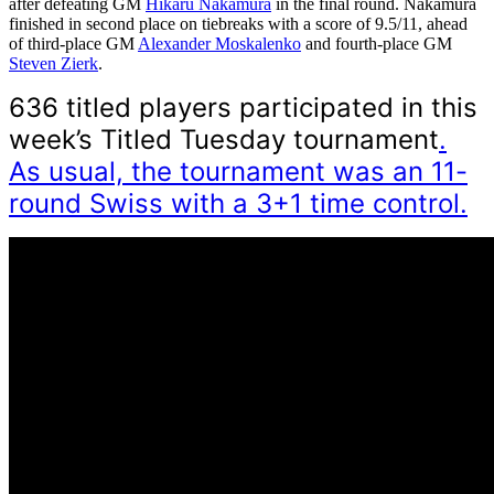
after defeating GM
Hikaru Nakamura
in the final round. Nakamura
finished in second place on tiebreaks with a score of 9.5/11, ahead
of third-place GM
Alexander Moskalenko
and fourth-place GM
Steven Zierk
.
636 titled players participated in this
week’s Titled Tuesday tournament
.
As usual, the tournament was an 11-
round Swiss with a 3+1 time control.