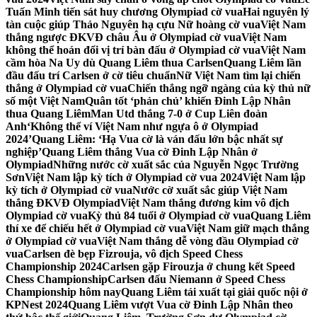
Tuấn Minh tiến sát huy chương Olympiad cờ vua
Hai nguyên lý
tàn cuộc giúp Thảo Nguyên hạ cựu Nữ hoàng cờ vua
Việt Nam
thắng ngược ĐKVĐ châu Âu ở Olympiad cờ vua
Việt Nam
không thể hoán đổi vị trí bàn đấu ở Olympiad cờ vua
Việt Nam
cầm hòa Na Uy dù Quang Liêm thua Carlsen
Quang Liêm lần
đầu đấu trí Carlsen ở cờ tiêu chuẩn
Nữ Việt Nam tìm lại chiến
thắng ở Olympiad cờ vua
Chiến thắng ngỡ ngàng của kỳ thủ nữ
số một Việt Nam
Quân tốt ‘phản chủ’ khiến Đinh Lập Nhân
thua Quang Liêm
Man Utd thắng 7-0 ở Cup Liên đoàn
Anh
‘Không thể ví Việt Nam như ngựa ô ở Olympiad
2024’
Quang Liêm: ‘Hạ Vua cờ là ván đấu lớn bậc nhất sự
nghiệp’
Quang Liêm thắng Vua cờ Đinh Lập Nhân ở
Olympiad
Những nước cờ xuất sắc của Nguyễn Ngọc Trường
Sơn
Việt Nam lập kỳ tích ở Olympiad cờ vua 2024
Việt Nam lập
kỳ tích ở Olympiad cờ vua
Nước cờ xuất sắc giúp Việt Nam
thắng ĐKVĐ Olympiad
Việt Nam thắng đương kim vô địch
Olympiad cờ vua
Kỳ thủ 84 tuổi ở Olympiad cờ vua
Quang Liêm
thí xe để chiếu hết ở Olympiad cờ vua
Việt Nam giữ mạch thắng
ở Olympiad cờ vua
Việt Nam thắng dễ vòng đầu Olympiad cờ
vua
Carlsen đè bẹp Fizrouja, vô địch Speed Chess
Championship 2024
Carlsen gặp Firouzja ở chung kết Speed
Chess Championship
Carlsen đấu Niemann ở Speed Chess
Championship hôm nay
Quang Liêm tái xuất tại giải quốc nội ở
KPNest 2024
Quang Liêm vượt Vua cờ Đinh Lập Nhân theo