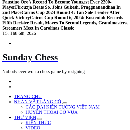
Faustino Oro’s Record To Become Youngest Ever 2200-
Player
Firouzja Beats So, Joins Gukesh, Praggnanandhaa In
2nd Place
Cairns Cup 2024 Round 4: Tan Sole Leader After
Quick Victory
Cairns Cup Round 6, 2024: Kosteniuk Records
Fifth Decisive Result, Moves To Second
Legends, Grandmasters,
Streamers Meet In Carolinas Classic
T5. Th8 6th, 2026
Sunday Chess
Nobody ever won a chess game by resigning
TRANG CHỦ
NHÂN VẬT LÀNG CỜ
CÁC ĐẠI KIỆN TƯỚNG VIỆT NAM
HUYỀN THOẠI CỜ VUA
THƯ VIỆN
KIẾN THỨC
VIDEO