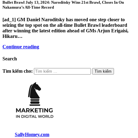
Bullet Brawl July 13, 2024: Naroditsky Wins 21st Brawl, Closes In On
Nakamura’s All-Time Record
[ad_1] GM Daniel Naroditsky has moved one step closer to
seizing the top spot on the all-time Bullet Brawl leaderboard
after winning the latest edition ahead of GMs Arjun Erigaisi,
Hikaru…
Continue reading
Search
Tìm kiếm cho:
SallyHomey.com