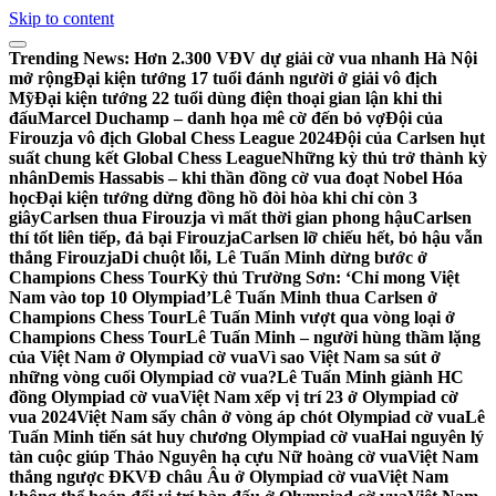
Skip to content
Trending News:
Hơn 2.300 VĐV dự giải cờ vua nhanh Hà Nội
mở rộng
Đại kiện tướng 17 tuổi đánh người ở giải vô địch
Mỹ
Đại kiện tướng 22 tuổi dùng điện thoại gian lận khi thi
đấu
Marcel Duchamp – danh họa mê cờ đến bỏ vợ
Đội của
Firouzja vô địch Global Chess League 2024
Đội của Carlsen hụt
suất chung kết Global Chess League
Những kỳ thủ trở thành kỳ
nhân
Demis Hassabis – khi thần đồng cờ vua đoạt Nobel Hóa
học
Đại kiện tướng dừng đồng hồ đòi hòa khi chỉ còn 3
giây
Carlsen thua Firouzja vì mất thời gian phong hậu
Carlsen
thí tốt liên tiếp, đả bại Firouzja
Carlsen lỡ chiếu hết, bỏ hậu vẫn
thắng Firouzja
Di chuột lỗi, Lê Tuấn Minh dừng bước ở
Champions Chess Tour
Kỳ thủ Trường Sơn: ‘Chỉ mong Việt
Nam vào top 10 Olympiad’
Lê Tuấn Minh thua Carlsen ở
Champions Chess Tour
Lê Tuấn Minh vượt qua vòng loại ở
Champions Chess Tour
Lê Tuấn Minh – người hùng thầm lặng
của Việt Nam ở Olympiad cờ vua
Vì sao Việt Nam sa sút ở
những vòng cuối Olympiad cờ vua?
Lê Tuấn Minh giành HC
đồng Olympiad cờ vua
Việt Nam xếp vị trí 23 ở Olympiad cờ
vua 2024
Việt Nam sẩy chân ở vòng áp chót Olympiad cờ vua
Lê
Tuấn Minh tiến sát huy chương Olympiad cờ vua
Hai nguyên lý
tàn cuộc giúp Thảo Nguyên hạ cựu Nữ hoàng cờ vua
Việt Nam
thắng ngược ĐKVĐ châu Âu ở Olympiad cờ vua
Việt Nam