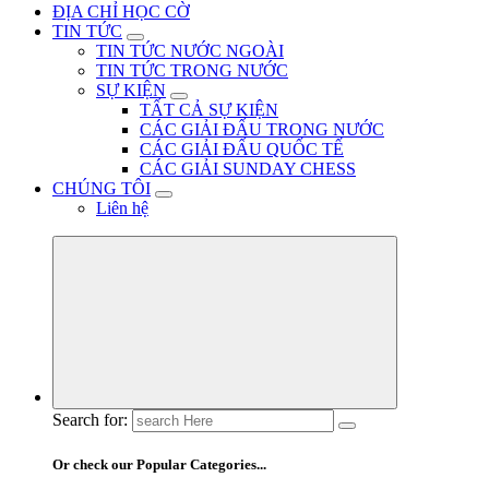
ĐỊA CHỈ HỌC CỜ
TIN TỨC
TIN TỨC NƯỚC NGOÀI
TIN TỨC TRONG NƯỚC
SỰ KIỆN
TẤT CẢ SỰ KIỆN
CÁC GIẢI ĐẤU TRONG NƯỚC
CÁC GIẢI ĐẤU QUỐC TẾ
CÁC GIẢI SUNDAY CHESS
CHÚNG TÔI
Liên hệ
Search for:
Or check our Popular Categories...