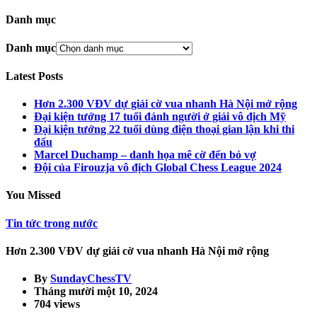
Danh mục
Danh mục
Latest Posts
Hơn 2.300 VĐV dự giải cờ vua nhanh Hà Nội mở rộng
Đại kiện tướng 17 tuổi đánh người ở giải vô địch Mỹ
Đại kiện tướng 22 tuổi dùng điện thoại gian lận khi thi
đấu
Marcel Duchamp – danh họa mê cờ đến bỏ vợ
Đội của Firouzja vô địch Global Chess League 2024
You Missed
Tin tức trong nước
Hơn 2.300 VĐV dự giải cờ vua nhanh Hà Nội mở rộng
By
SundayChessTV
Tháng mười một 10, 2024
704 views