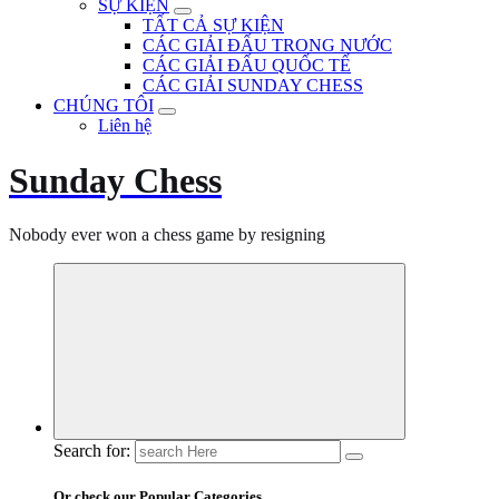
SỰ KIỆN
TẤT CẢ SỰ KIỆN
CÁC GIẢI ĐẤU TRONG NƯỚC
CÁC GIẢI ĐẤU QUỐC TẾ
CÁC GIẢI SUNDAY CHESS
CHÚNG TÔI
Liên hệ
Sunday Chess
Nobody ever won a chess game by resigning
Search for:
Or check our Popular Categories...