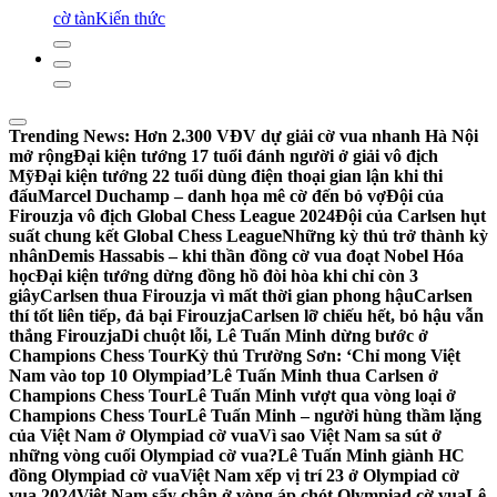
cờ tàn
Kiến thức
Trending News:
Hơn 2.300 VĐV dự giải cờ vua nhanh Hà Nội
mở rộng
Đại kiện tướng 17 tuổi đánh người ở giải vô địch
Mỹ
Đại kiện tướng 22 tuổi dùng điện thoại gian lận khi thi
đấu
Marcel Duchamp – danh họa mê cờ đến bỏ vợ
Đội của
Firouzja vô địch Global Chess League 2024
Đội của Carlsen hụt
suất chung kết Global Chess League
Những kỳ thủ trở thành kỳ
nhân
Demis Hassabis – khi thần đồng cờ vua đoạt Nobel Hóa
học
Đại kiện tướng dừng đồng hồ đòi hòa khi chỉ còn 3
giây
Carlsen thua Firouzja vì mất thời gian phong hậu
Carlsen
thí tốt liên tiếp, đả bại Firouzja
Carlsen lỡ chiếu hết, bỏ hậu vẫn
thắng Firouzja
Di chuột lỗi, Lê Tuấn Minh dừng bước ở
Champions Chess Tour
Kỳ thủ Trường Sơn: ‘Chỉ mong Việt
Nam vào top 10 Olympiad’
Lê Tuấn Minh thua Carlsen ở
Champions Chess Tour
Lê Tuấn Minh vượt qua vòng loại ở
Champions Chess Tour
Lê Tuấn Minh – người hùng thầm lặng
của Việt Nam ở Olympiad cờ vua
Vì sao Việt Nam sa sút ở
những vòng cuối Olympiad cờ vua?
Lê Tuấn Minh giành HC
đồng Olympiad cờ vua
Việt Nam xếp vị trí 23 ở Olympiad cờ
vua 2024
Việt Nam sẩy chân ở vòng áp chót Olympiad cờ vua
Lê