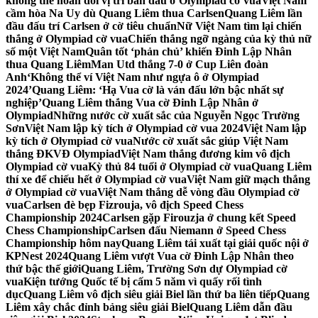
không thể hoán đổi vị trí bàn đấu ở Olympiad cờ vua
Việt Nam
cầm hòa Na Uy dù Quang Liêm thua Carlsen
Quang Liêm lần
đầu đấu trí Carlsen ở cờ tiêu chuẩn
Nữ Việt Nam tìm lại chiến
thắng ở Olympiad cờ vua
Chiến thắng ngỡ ngàng của kỳ thủ nữ
số một Việt Nam
Quân tốt ‘phản chủ’ khiến Đinh Lập Nhân
thua Quang Liêm
Man Utd thắng 7-0 ở Cup Liên đoàn
Anh
‘Không thể ví Việt Nam như ngựa ô ở Olympiad
2024’
Quang Liêm: ‘Hạ Vua cờ là ván đấu lớn bậc nhất sự
nghiệp’
Quang Liêm thắng Vua cờ Đinh Lập Nhân ở
Olympiad
Những nước cờ xuất sắc của Nguyễn Ngọc Trường
Sơn
Việt Nam lập kỳ tích ở Olympiad cờ vua 2024
Việt Nam lập
kỳ tích ở Olympiad cờ vua
Nước cờ xuất sắc giúp Việt Nam
thắng ĐKVĐ Olympiad
Việt Nam thắng đương kim vô địch
Olympiad cờ vua
Kỳ thủ 84 tuổi ở Olympiad cờ vua
Quang Liêm
thí xe để chiếu hết ở Olympiad cờ vua
Việt Nam giữ mạch thắng
ở Olympiad cờ vua
Việt Nam thắng dễ vòng đầu Olympiad cờ
vua
Carlsen đè bẹp Fizrouja, vô địch Speed Chess
Championship 2024
Carlsen gặp Firouzja ở chung kết Speed
Chess Championship
Carlsen đấu Niemann ở Speed Chess
Championship hôm nay
Quang Liêm tái xuất tại giải quốc nội ở
KPNest 2024
Quang Liêm vượt Vua cờ Đinh Lập Nhân theo
thứ bậc thế giới
Quang Liêm, Trường Sơn dự Olympiad cờ
vua
Kiện tướng Quốc tế bị cấm 5 năm vì quấy rối tình
dục
Quang Liêm vô địch siêu giải Biel lần thứ ba liên tiếp
Quang
Liêm xây chắc đỉnh bảng siêu giải Biel
Quang Liêm dẫn đầu