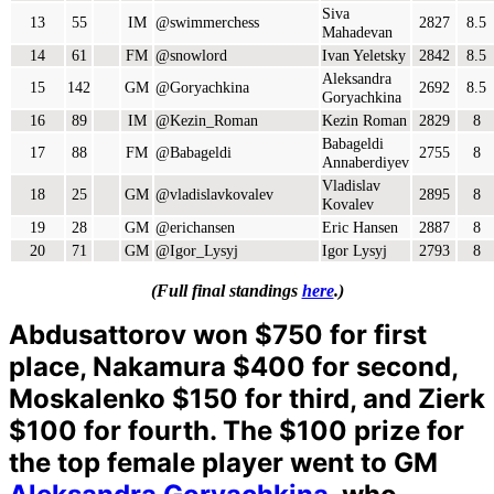
Siva
13
55
IM
@swimmerchess
2827
8.5
Mahadevan
14
61
FM
@snowlord
Ivan Yeletsky
2842
8.5
Aleksandra
15
142
GM
@Goryachkina
2692
8.5
Goryachkina
16
89
IM
@Kezin_Roman
Kezin Roman
2829
8
Babageldi
17
88
FM
@Babageldi
2755
8
Annaberdiyev
Vladislav
18
25
GM
@vladislavkovalev
2895
8
Kovalev
19
28
GM
@erichansen
Eric Hansen
2887
8
20
71
GM
@Igor_Lysyj
Igor Lysyj
2793
8
(Full final standings
here
.)
Abdusattorov won $750 for first
place, Nakamura $400 for second,
Moskalenko $150 for third, and Zierk
$100 for fourth. The $100 prize for
the top female player went to GM