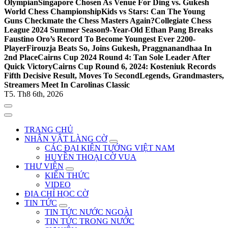
Olympian
Singapore Chosen As Venue For Ding vs. Gukesh
World Chess Championship
Kids vs Stars: Can The Young
Guns Checkmate the Chess Masters Again?
Collegiate Chess
League 2024 Summer Season
9-Year-Old Ethan Pang Breaks
Faustino Oro’s Record To Become Youngest Ever 2200-
Player
Firouzja Beats So, Joins Gukesh, Praggnanandhaa In
2nd Place
Cairns Cup 2024 Round 4: Tan Sole Leader After
Quick Victory
Cairns Cup Round 6, 2024: Kosteniuk Records
Fifth Decisive Result, Moves To Second
Legends, Grandmasters,
Streamers Meet In Carolinas Classic
T5. Th8 6th, 2026
TRANG CHỦ
NHÂN VẬT LÀNG CỜ
CÁC ĐẠI KIỆN TƯỚNG VIỆT NAM
HUYỀN THOẠI CỜ VUA
THƯ VIỆN
KIẾN THỨC
VIDEO
ĐỊA CHỈ HỌC CỜ
TIN TỨC
TIN TỨC NƯỚC NGOÀI
TIN TỨC TRONG NƯỚC