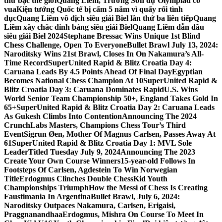
thứ bậc thế giới
Quang Liêm, Trường Sơn dự Olympiad cờ
vua
Kiện tướng Quốc tế bị cấm 5 năm vì quấy rối tình
dục
Quang Liêm vô địch siêu giải Biel lần thứ ba liên tiếp
Quang
Liêm xây chắc đỉnh bảng siêu giải Biel
Quang Liêm dẫn đầu
siêu giải Biel 2024
Stephane Bressac Wins Unique 1st Blind
Chess Challenge, Open To Everyone
Bullet Brawl July 13, 2024:
Naroditsky Wins 21st Brawl, Closes In On Nakamura’s All-
Time Record
SuperUnited Rapid & Blitz Croatia Day 4:
Caruana Leads By 4.5 Points Ahead Of Final Day
Egyptian
Becomes National Chess Champion At 10
SuperUnited Rapid &
Blitz Croatia Day 3: Caruana Dominates Rapid
U.S. Wins
World Senior Team Championship 50+, England Takes Gold In
65+
SuperUnited Rapid & Blitz Croatia Day 2: Caruana Leads
As Gukesh Climbs Into Contention
Announcing The 2024
CrunchLabs Masters, Champions Chess Tour’s Third
Event
Sigrun Øen, Mother Of Magnus Carlsen, Passes Away At
61
SuperUnited Rapid & Blitz Croatia Day 1: MVL Sole
Leader
Titled Tuesday July 9, 2024
Announcing The 2023
Create Your Own Course Winners
15-year-old Follows In
Footsteps Of Carlsen, Agdestein To Win Norwegian
Title
Erdogmus Clinches Double ChessKid Youth
Championships Triumph
How the Messi of Chess Is Creating
Faustimania In Argentina
Bullet Brawl, July 6, 2024:
Naroditsky Outpaces Nakamura, Carlsen, Erigaisi,
Praggnanandhaa
Erdogmus, Mishra On Course To Meet In