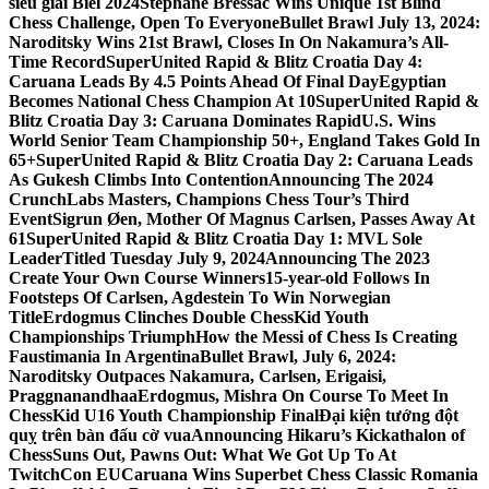
siêu giải Biel 2024
Stephane Bressac Wins Unique 1st Blind
Chess Challenge, Open To Everyone
Bullet Brawl July 13, 2024:
Naroditsky Wins 21st Brawl, Closes In On Nakamura’s All-
Time Record
SuperUnited Rapid & Blitz Croatia Day 4:
Caruana Leads By 4.5 Points Ahead Of Final Day
Egyptian
Becomes National Chess Champion At 10
SuperUnited Rapid &
Blitz Croatia Day 3: Caruana Dominates Rapid
U.S. Wins
World Senior Team Championship 50+, England Takes Gold In
65+
SuperUnited Rapid & Blitz Croatia Day 2: Caruana Leads
As Gukesh Climbs Into Contention
Announcing The 2024
CrunchLabs Masters, Champions Chess Tour’s Third
Event
Sigrun Øen, Mother Of Magnus Carlsen, Passes Away At
61
SuperUnited Rapid & Blitz Croatia Day 1: MVL Sole
Leader
Titled Tuesday July 9, 2024
Announcing The 2023
Create Your Own Course Winners
15-year-old Follows In
Footsteps Of Carlsen, Agdestein To Win Norwegian
Title
Erdogmus Clinches Double ChessKid Youth
Championships Triumph
How the Messi of Chess Is Creating
Faustimania In Argentina
Bullet Brawl, July 6, 2024:
Naroditsky Outpaces Nakamura, Carlsen, Erigaisi,
Praggnanandhaa
Erdogmus, Mishra On Course To Meet In
ChessKid U16 Youth Championship Final
Đại kiện tướng đột
quỵ trên bàn đấu cờ vua
Announcing Hikaru’s Kickathalon of
Chess
Suns Out, Pawns Out: What We Got Up To At
TwitchCon EU
Caruana Wins Superbet Chess Classic Romania