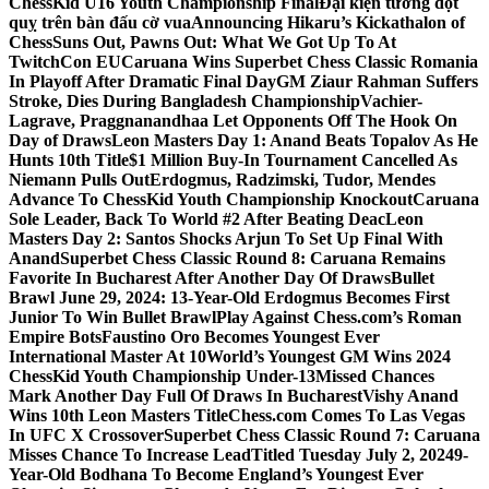
ChessKid U16 Youth Championship Final
Đại kiện tướng đột
quỵ trên bàn đấu cờ vua
Announcing Hikaru’s Kickathalon of
Chess
Suns Out, Pawns Out: What We Got Up To At
TwitchCon EU
Caruana Wins Superbet Chess Classic Romania
In Playoff After Dramatic Final Day
GM Ziaur Rahman Suffers
Stroke, Dies During Bangladesh Championship
Vachier-
Lagrave, Praggnanandhaa Let Opponents Off The Hook On
Day of Draws
Leon Masters Day 1: Anand Beats Topalov As He
Hunts 10th Title
$1 Million Buy-In Tournament Cancelled As
Niemann Pulls Out
Erdogmus, Radzimski, Tudor, Mendes
Advance To ChessKid Youth Championship Knockout
Caruana
Sole Leader, Back To World #2 After Beating Deac
Leon
Masters Day 2: Santos Shocks Arjun To Set Up Final With
Anand
Superbet Chess Classic Round 8: Caruana Remains
Favorite In Bucharest After Another Day Of Draws
Bullet
Brawl June 29, 2024: 13-Year-Old Erdogmus Becomes First
Junior To Win Bullet Brawl
Play Against Chess.com’s Roman
Empire Bots
Faustino Oro Becomes Youngest Ever
International Master At 10
World’s Youngest GM Wins 2024
ChessKid Youth Championship Under-13
Missed Chances
Mark Another Day Full Of Draws In Bucharest
Vishy Anand
Wins 10th Leon Masters Title
Chess.com Comes To Las Vegas
In UFC X Crossover
Superbet Chess Classic Round 7: Caruana
Misses Chance To Increase Lead
Titled Tuesday July 2, 2024
9-
Year-Old Bodhana To Become England’s Youngest Ever