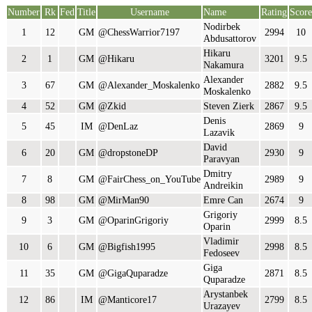
Number
Rk
Fed
Title
Username
Name
Rating
Score
Nodirbek
1
12
GM
@ChessWarrior7197
2994
10
Abdusattorov
Hikaru
2
1
GM
@Hikaru
3201
9.5
Nakamura
Alexander
3
67
GM
@Alexander_Moskalenko
2882
9.5
Moskalenko
4
52
GM
@Zkid
Steven Zierk
2867
9.5
Denis
5
45
IM
@DenLaz
2869
9
Lazavik
David
6
20
GM
@dropstoneDP
2930
9
Paravyan
Dmitry
7
8
GM
@FairChess_on_YouTube
2989
9
Andreikin
8
98
GM
@MirMan90
Emre Can
2674
9
Grigoriy
9
3
GM
@OparinGrigoriy
2999
8.5
Oparin
Vladimir
10
6
GM
@Bigfish1995
2998
8.5
Fedoseev
Giga
11
35
GM
@GigaQuparadze
2871
8.5
Quparadze
Arystanbek
12
86
IM
@Manticore17
2799
8.5
Urazayev